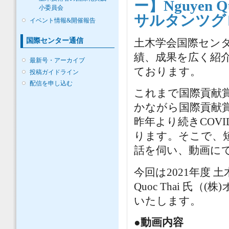
ー】Nguyen 
小委員会
サルタンツグ
イベント情報&開催報告
国際センター通信
土木学会国際センタ
績、成果を広く紹
最新号・アーカイブ
ております。
投稿ガイドライン
配信を申し込む
これまで国際貢献
かながら国際貢献
昨年より続きCOV
ります。そこで、
話を伺い、動画に
今回は2021年度 
Quoc Thai 
いたします。
●動画内容