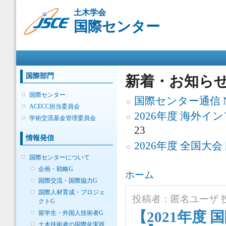
メ
土木学会
イ
国際センター
ン
コ
ン
メインメニュー
テ
ン
ツ
国際部門
新着・お知ら
に
移
国際センター
国際センター通信 No.
動
ACECC担当委員会
2026年度 海外
学術交流基金管理委員会
23
情報発信
2026年度 全国大
国際センターについて
企画・戦略G
現在地
ホーム
国際交流・国際協力G
国際人材育成・プロジェ
投稿者：
匿名ユーザ
投
クトG
【2021年度
留学生・外国人技術者G
土木技術者の国際化実践