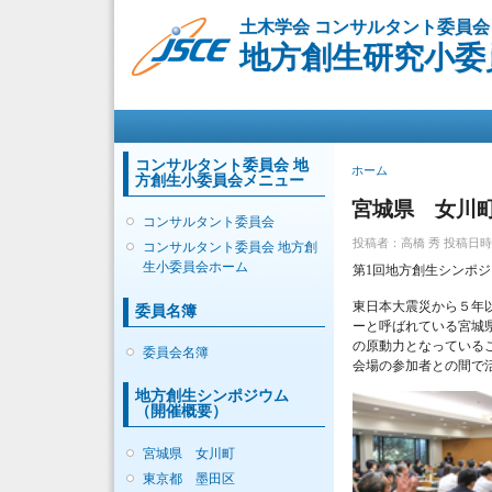
土木学会 コンサルタント委員会
地方創生研究小委
メインメニュー
コンサルタント委員会 地
現在地
ホーム
方創生小委員会メニュー
宮城県 女川
コンサルタント委員会
投稿者：
高橋 秀
投稿日時：日,
コンサルタント委員会 地方創
生小委員会ホーム
第1回地方創生シンポジ
東日本大震災から５年
委員名簿
ーと呼ばれている宮城
の原動力となっている
委員会名簿
会場の参加者との間で
地方創生シンポジウム
（開催概要）
宮城県 女川町
東京都 墨田区