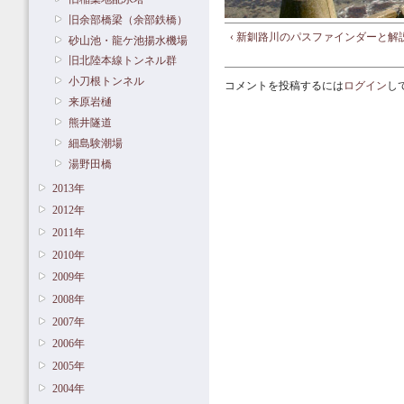
旧余部橋梁（余部鉄橋）
‹ 新釧路川のパスファインダーと解
砂山池・龍ケ池揚水機場
旧北陸本線トンネル群
小刀根トンネル
コメントを投稿するには
ログイン
し
来原岩樋
熊井隧道
細島験潮場
湯野田橋
2013年
2012年
2011年
2010年
2009年
2008年
2007年
2006年
2005年
2004年