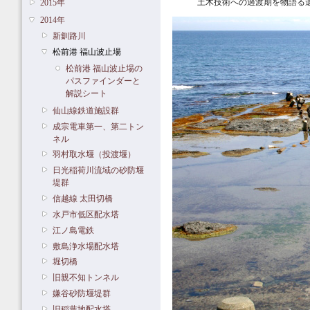
土木技術への過渡期を物語る
2015年
2014年
新釧路川
松前港 福山波止場
松前港 福山波止場の
パスファインダーと
解説シート
仙山線鉄道施設群
成宗電車第一、第二トン
ネル
羽村取水堰（投渡堰）
日光稲荷川流域の砂防堰
堤群
信越線 太田切橋
水戸市低区配水塔
江ノ島電鉄
敷島浄水場配水塔
堀切橋
旧親不知トンネル
嫌谷砂防堰堤群
旧稲葉地配水塔