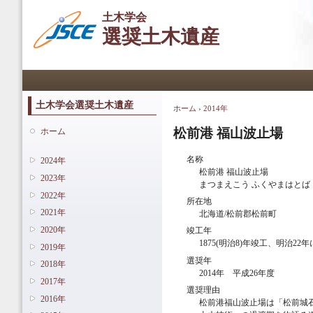
メ
土木学会
イ
選奨土木遺産
ン
コ
ン
メインメニュー
テ
ン
ツ
土木学会選奨土木遺産
ホーム
›
2014年
現在地
に
移
松前港 福山波止場
ホーム
動
名称
2024年
松前港 福山波止場
2023年
まつまえこう ふくやまはとば
2022年
所在地
2021年
北海道/松前郡松前町
2020年
竣工年
1875(明治8)年竣工、明治2
2019年
選奨年
2018年
2014年 平成26年度
2017年
選奨理由
2016年
松前港福山波止場は「松前城