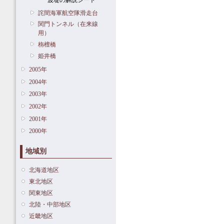
波堤の解説シート
詫間海軍航空隊滑走台
関門トンネル（在来線
用）
栴檀橋
姫井橋
2005年
2004年
2003年
2002年
2001年
2000年
地域別
北海道地区
東北地区
関東地区
北陸・中部地区
近畿地区