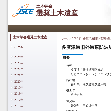
メ
土木学会
イ
選奨土木遺産
ン
コ
ン
メインメニュー
テ
ン
ツ
土木学会選奨土木遺産
ホーム
›
2006年
›
多度津港旧外港東防波
現在地
に
移
多度津港旧外港東防波
ホーム
動
2024年
概要
2023年
名称
2022年
多度津港旧外港東防波堤
たどつこうきゅうがいこうひ
2021年
所在地
2020年
香川県／仲多度郡多度津町
2019年
竣工年
2018年
明治44年
2017年
選奨年
2006年 平成18年度
2016年