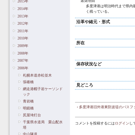
選奨理由
2015年
多度津港は明治時代まで県内
2014年
く残っている。
2013年
沿革や緒元・形式
2012年
2011年
2010年
所在
2009年
2008年
2007年
保存状況など
2006年
札幌本道赤松並木
張碓橋
見どころ
網走港帽子岩ケーソンド
ック
青岩橋
‹ 多度津港旧外港東防波堤のパスフ
明鏡橋
尻屋埼灯台
千葉県水道局 栗山配水
コメントを投稿するには
ログイン
し
塔
中山隧道