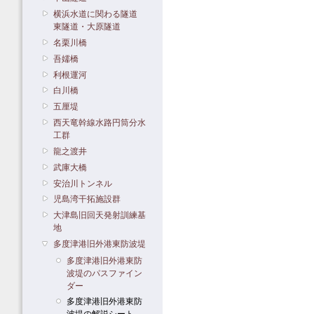
横浜水道に関わる隧道
東隧道・大原隧道
名栗川橋
吾嬬橋
利根運河
白川橋
五厘堤
西天竜幹線水路円筒分水
工群
龍之渡井
武庫大橋
安治川トンネル
児島湾干拓施設群
大津島旧回天発射訓練基
地
多度津港旧外港東防波堤
多度津港旧外港東防
波堤のパスファイン
ダー
多度津港旧外港東防