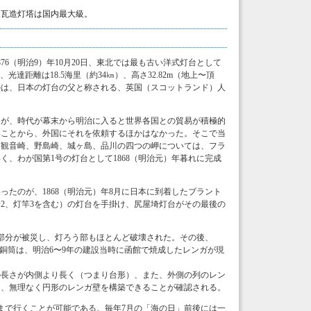
煉瓦造灯塔は国内最大級。
6（明治9）年10月20日、東北では最も古い洋式灯台として
達距離は18.5海里（約34㎞）、高さ32.82m（地上〜頂
のは、日本の灯台の父と称される、英国（スコットランド）人
たが、時代が幕末から明治に入ると世界各国との貿易が積極的
いことから、外国にそれを依頼するほかはなかった。そこで当
、観音崎、野島崎、城ヶ島、品川の四つの岬については、フラ
、わが国第1号の灯台として1868（明治元）年暮れに完成
たのが、1868（明治元）年8月に日本に到着したブラント
船2、灯竿3を含む）の灯台を手掛け、尻屋埼灯台がその最後の
ンガ部分が被災し、灯ろう部もほとんど破壊された。その後、
、分銅筒は、明治6〜9年の建設当時に函館で焼成したレンガが現
の長さが内側より長く（つまり台形）、また、外側の列のレン
り、無理なく円形のレンガ壁を構築できることが確認される。
まで行くことが可能である。毎年7月の「海の日」前後には一