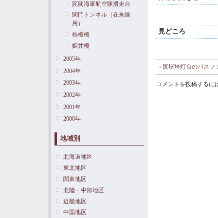
詫間海軍航空隊滑走台
関門トンネル（在来線
用）
見どころ
栴檀橋
姫井橋
2005年
‹ 尻屋埼灯台のパスフ
2004年
2003年
コメントを投稿するに
2002年
2001年
2000年
地域別
北海道地区
東北地区
関東地区
北陸・中部地区
近畿地区
中国地区