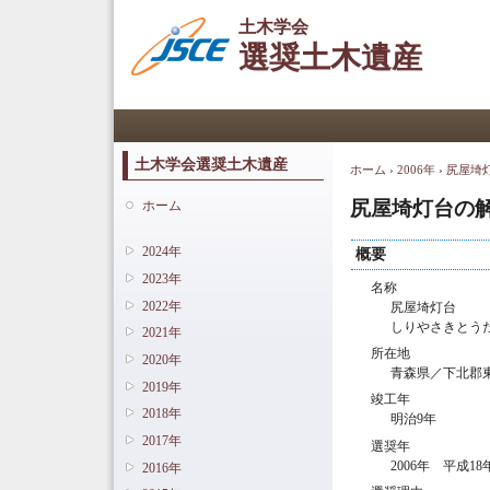
土木学会
選奨土木遺産
メインメニュー
土木学会選奨土木遺産
ホーム
›
2006年
›
尻屋埼
現在地
尻屋埼灯台の
ホーム
2024年
概要
2023年
名称
2022年
尻屋埼灯台
しりやさきとう
2021年
所在地
2020年
青森県／下北郡
2019年
竣工年
2018年
明治9年
2017年
選奨年
2006年 平成18
2016年