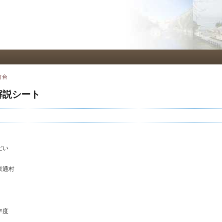
メ
イ
ン
コ
ン
テ
ン
ツ
灯台
に
移
解説シート
動
だい
東通村
年度