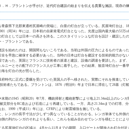
Ｒ．Ｈ．ブラントンが手がけ、近代灯台建設の始まりを伝える貴重な施設。現存の
青森県下北郡東通村尻屋崎の突端に、白亜の灯台が立っている。尻屋埼灯台は、187
01（同34）年には、日本初の自家発電式灯台となった。光度は国内最大級の53万cd、光
の灯台としては日本一の高さを誇る。このスタイリッシュな灯台を設計・建設した
ー・ブラントンである。
建設を始めたのは、開国間もないころである。当初は外国の圧力によるものであっ
安全を早急に確保する必要があった。当時の日本は灯台を建設する技術的能力がな
国であった、英国とフランスに技術者の派遣と建設、設備の調達を要請した。まず
ェルニーとその配下のフランス人が工事に着手した。その結果、観音埼灯台が一番早く
の海を灯台の光が照らした。
幕府時代に正式に委嘱を受けていた英国人の手へ移された。実際にそれを推進していっ
技術者たちである。ブラントンは、1876（明治9）年まで日本に滞在して28基（灯
末期の1945（昭和20）年7月、機銃掃射と艦砲射撃により地上21.34m以上のレ
1月、被災部分をRC造および石造により再建している。一方、高さ21.34mまでの灯塔
お、1999（平成11）年には、CFRPにより耐震補強を施している。
と、レンガの長手寸法が少しずつ異なっていることがわかる。レンガ単体でも外側
内側の列のレンガのそれよりも長い。これらを組み合わせてレンガを積むことによ
する尻屋埼灯台の区域は、4月から11月までの期間、入口ゲートが開放され灯台付近