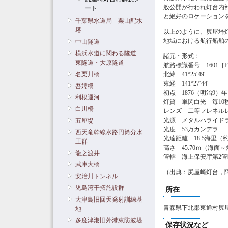
般公開が行われ灯台内
ート
と絶好のロケーション
千葉県水道局 栗山配水
塔
以上のように、尻屋埼
地域における航行船舶
中山隧道
横浜水道に関わる隧道
諸元・形式：
東隧道・大原隧道
航路標識番号 1601［F6
名栗川橋
北緯 41°25′49″
東経 141°27′44″
吾嬬橋
初点 1876（明治9）年
利根運河
灯質 単閃白光 毎10
白川橋
レンズ 二等フレネル
光源 メタルハライドラン
五厘堤
光度 53万カンデラ
西天竜幹線水路円筒分水
光達距離 18.5海里（約
工群
高さ 45.70ｍ（海面
龍之渡井
管轄 海上保安庁第2
武庫大橋
（出典：尻屋崎灯台，阿波 稔
安治川トンネル
児島湾干拓施設群
所在
大津島旧回天発射訓練基
青森県下北郡東通村尻屋
地
多度津港旧外港東防波堤
保存状況など