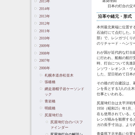
選奨理由
2015年
日本の灯台の父
2014年
2013年
沿革や緒元・形式
2012年
本州最北東端に位置する
2011年
石油灯にて点灯した。19
部）で、レンガづくり
2010年
のリチャード・ヘンリ
2009年
わが国が近代的な灯台
2008年
に行われ、船舶の航行
2007年
時、灯台について先進
2006年
ンソワ・レオンス・ヴ
した、翌日初めて日本
札幌本道赤松並木
張碓橋
その後の灯台建設は、
ンを長とする3人の土木
網走港帽子岩ケーソンド
仕事といわれる。
ック
青岩橋
尻屋埼灯台は太平洋戦争
明鏡橋
1950（昭和25）年
在も使用されている。な
尻屋埼灯台
レンガ積みを観察する
尻屋埼灯台のパスフ
ガの長手寸法は、より
ァインダー
青森県下北半島に位置
尻屋埼灯台の解説シ