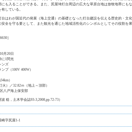
部にも入ることができる。また、尻屋埼灯台周辺の広大な草原台地は放牧地帯にも
を有している。
灯台はわが国近代の発展（海上交通）の基礎となった灯台建設を伝える歴史的・文
の安全を守る要として、また観光を通じた地域活性化のシンボルとしてその役割を
630］
10月20日
秒に1閃光
レンズ
プ（100V 400W）
34km）
～灯火）／32.82ｍ（地上～頂部）
管区八戸海上保安部
，土木学会誌93-3,2008,pp.72-73）
崎字尻屋1-1