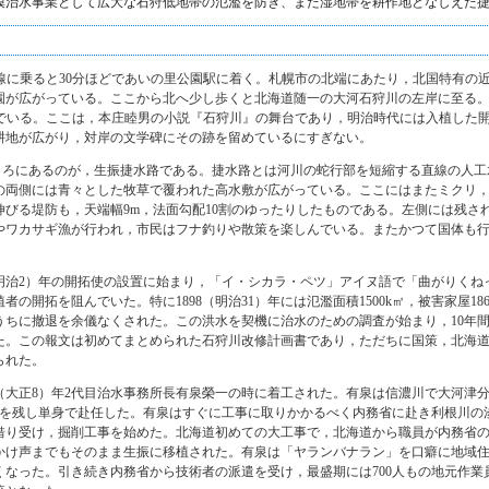
模治水事業として広大な石狩低地帯の氾濫を防ぎ、また湿地帯を耕作地となしえた
市線に乗ると30分ほどであいの里公園駅に着く。札幌市の北端にあたり，北国特有の
園が広がっている。ここから北へ少し歩くと北海道随一の大河石狩川の左岸に至る。
んでいる。ここは，本庄睦男の小説『石狩川』の舞台であり，明治時代には入植した
耕地が広がり，対岸の文学碑にその跡を留めているにすぎない。
ところにあるのが，生振捷水路である。捷水路とは河川の蛇行部を短縮する直線の人
の両側には青々とした牧草で覆われた高水敷が広がっている。ここにはまたミクリ
伸びる堤防も，天端幅9m，法面勾配10割のゆったりしたものである。左側には残さ
やワカサギ漁が行われ，市民はフナ釣りや散策を楽しんでいる。またかつて国体も
9（明治2）年の開拓使の設置に始まり，「イ・シカラ・ペツ」アイヌ語で「曲がりく
者の開拓を阻んでいた。特に1898（明治31）年には氾濫面積1500k㎡，被害家屋18
うちに撤退を余儀なくされた。この洪水を契機に治水のための調査が始まり，10年
た。この報文は初めてまとめられた石狩川改修計画書であり，ただちに国策，北海道
られた。
9（大正8）年2代目治水事務所長有泉榮一の時に着工された。有泉は信濃川で大河津分水
供を残し単身で赴任した。有泉はすぐに工事に取りかかるべく内務省に赴き利根川の
借り受け，掘削工事を始めた。北海道初めての大工事で，北海道から職員が内務省
け声までもそのまま生振に移植された。有泉は「ヤランバナラン」を口癖に地域住民
なった。引き続き内務省から技術者の派遣を受け，最盛期には700人もの地元作業員