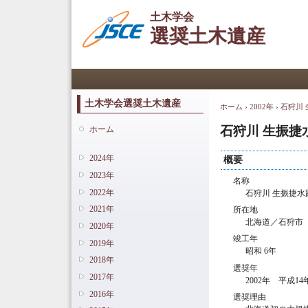
土木学会
選奨土木遺産
メインメニュー
土木学会選奨土木遺産
ホーム
›
2002年
›
石狩川
現在地
石狩川 生振捷
ホーム
2024年
概要
2023年
名称
2022年
石狩川 生振捷水
2021年
所在地
北海道／石狩市
2020年
竣工年
2019年
昭和 6年
2018年
選奨年
2017年
2002年 平成14
2016年
選奨理由