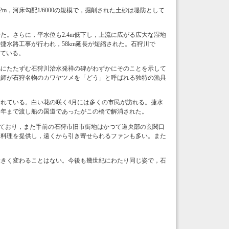
深12m，河床勾配1/6000の規模で，掘削された土砂は堤防として
せた。さらに，平水位も2.4m低下し，上流に広がる広大な湿地
で捷水路工事が行われ，58km延長が短縮された。石狩川で
げている。
脇にたたずむ石狩川治水発祥の碑がわずかにそのことを示して
た漁師が石狩名物のカワヤツメを「どう」と呼ばれる独特の漁具
れている。白い花の咲く4月には多くの市民が訪れる。捷水
6）年まで渡し船の国道であったがこの橋で解消された。
しており，また手前の石狩市旧市街地はかつて道央部の玄関口
ケ料理を提供し，遠くから引き寄せられるファンも多い。また
。
大きく変わることはない。今後も幾世紀にわたり同じ姿で，石
）