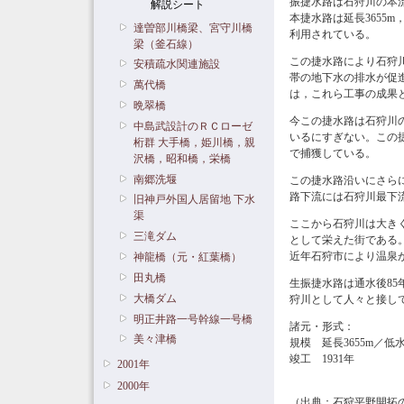
振捷水路は石狩川の本
解説シート
本捷水路は延長3655m
達曽部川橋梁、宮守川橋
利用されている。
梁（釜石線）
この捷水路により石狩川
安積疏水関連施設
帯の地下水の排水が促進
萬代橋
は，これら工事の成果と
晩翠橋
今この捷水路は石狩川
中島武設計のＲＣローゼ
いるにすぎない。この捷
桁群 大手橋，姫川橋，親
で捕獲している。
沢橋，昭和橋，栄橋
南郷洗堰
この捷水路沿いにさら
路下流には石狩川最下流
旧神戸外国人居留地 下水
渠
ここから石狩川は大き
三滝ダム
として栄えた街である
近年石狩市により温泉
神龍橋（元・紅葉橋）
田丸橋
生振捷水路は通水後8
大橋ダム
狩川として人々と接し
明正井路一号幹線一号橋
諸元・形式：
美々津橋
規模 延長3655m／低水
竣工 1931年
2001年
2000年
（出典：石狩平野開拓の礎 