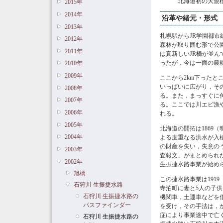
北海道初の大規
2015年
2014年
沿革や緒元・形式
2013年
札幌駅からJR学園都
2012年
森林が取り囲む形で公
2011年
は真新しいJR橋が並
ったが，今は一面の農
2010年
2009年
ここから2km下った
いっぱいに広がり，そ
2008年
る。また，まっすぐに
2007年
る。ここでは川エビ漁
2006年
れる。
2005年
北海道の開拓は186
2004年
よる度重なる洪水が入植
の財産を失い，失意の
2003年
査報文」がまとめられ
2002年
生振捷水路事業が始め
旭橋
この捷水路事業は191
石狩川 生振捷水路
寺泊町に妻と5人の子
石狩川 生振捷水路の
機関車，土運車などを
パスファインダー
を受け，その手法は，か
症により事業途中で亡く
石狩川 生振捷水路の