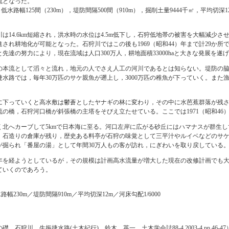
流となった。
，低水路幅125間（230m），堤防間隔500間（910m），掘削土量9444千㎥，平均切
は14.6km短縮され，洪水時の水位は4.5m低下し，石狩低地帯の被害を大幅減少さ
され耕地化が可能となった。石狩川ではこの後も1969（昭和44）年まで計29か所
先達の努力により，現在流域は人口300万人，耕地面積33000haと大きな発展を遂
の本流として滔々と流れ，地元の人でさえ人工の河川であるとは知らない。堤防の
水路では，毎年30万匹のサケ親魚が遡上し，3000万匹の稚魚が下っていく。ま
に下っていくと高水敷は鬱蒼としたヤナギの林に変わり，その中に水芭蕉群落が残さ
の橋，石狩河口橋が斜張橋の主塔をそびえ立たせている。ここでは1971（昭和4
く北へカーブして5kmで日本海に至る。河口左岸に広がる砂丘にはハマナスが群生
。石造りの倉庫が残り，歴史ある料亭が石狩の味覚として三平汁やルイベなどのサ
が掘られ「番屋の湯」として年間30万人もの客が訪れ，にぎわいを取り戻している
5年を経ようとしているが，その規模は計画高水流量が増大した現在の改修計画でも
ていくのであろう。
路幅230m／堤防間隔910m／平均切深12m／河床勾配1/6000
石狩川 生振捷水路(土木紀行)，鈴木 英一，土木学会誌88-4,2003-4,pp.46-47