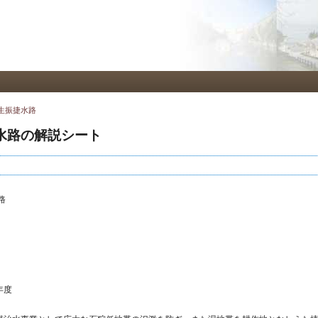
メ
イ
ン
コ
ン
テ
ン
ツ
 生振捷水路
に
移
水路の解説シート
動
路
年度