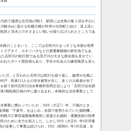
捷水路
近代的で瀟洒な住宅地が開け，駅前には水鳥の集う沼を中心に
川幅1kmに架かる札幌大橋が対岸の当別町と結び，直上流に
開拓民と洪水とのすさまじい戦いが繰り広げられたところであ
工水路のことをいう。ここでは石狩川のまっすぐな水面が視界
，ミズアオイ，カキツバタなどの貴重種植物の群生地でもあ
れた石狩川の蛇行部である茨戸川が大きな静水面を見せてい
行われたボート競技場もあり，学生や社会人の練習風景も見ら
ねった川」と言われた石狩川は蛇行を繰り返し，融雪や台風に
600戸，死者112人もの洪水被害が生じ，多くの入植者が全て
間を経て初代石狩川治水事務所長岡文吉により「石狩川治水調
第1期拓殖計画の中に盛り込まれ，本格的な治水事業として
事業に携わっていたが，1918（大正7）年，37歳のとき，
浚渫船「千葉号」をはじめ，全国で使用されていた掘削機，
の利根川工事現場栗橋事務所に派遣され掘削・運搬技術の指導
のために全力を投入した。しかし1919（大正8）年9月丹毒
が従事して事業は続けられ，1931（昭和6）年5月完成，生