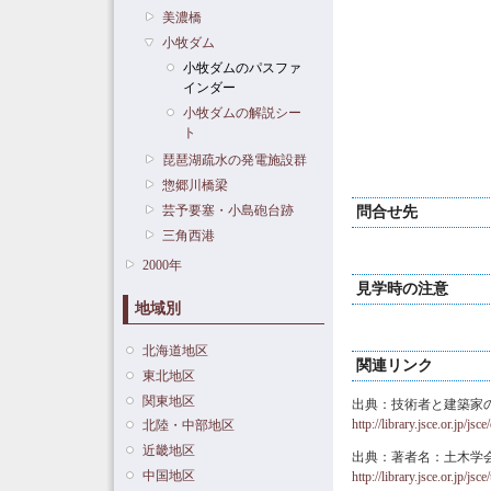
美濃橋
小牧ダム
小牧ダムのパスファ
インダー
小牧ダムの解説シー
ト
琵琶湖疏水の発電施設群
惣郷川橋梁
芸予要塞・小島砲台跡
問合せ先
三角西港
2000年
見学時の注意
地域別
北海道地区
関連リンク
東北地区
関東地区
出典：技術者と建築家のコラ
http://library.jsce.or.jp/
北陸・中部地区
近畿地区
出典：著者名：土木学会
中国地区
http://library.jsce.or.jp/j