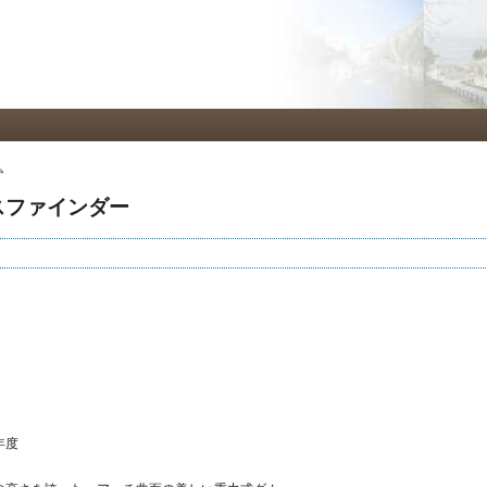
メ
イ
ン
コ
ン
テ
ン
ツ
ム
に
移
スファインダー
動
年度