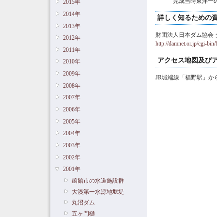
完成当時東洋一
2015年
2014年
詳しく知るための
2013年
財団法人日本ダム協会 
2012年
http://damnet.or.jp/cgi-bi
2011年
アクセス地図及び
2010年
2009年
JR城端線「福野駅」か
2008年
2007年
2006年
2005年
2004年
2003年
2002年
2001年
函館市の水道施設群
大湊第一水源地堰堤
丸沼ダム
五ヶ門樋