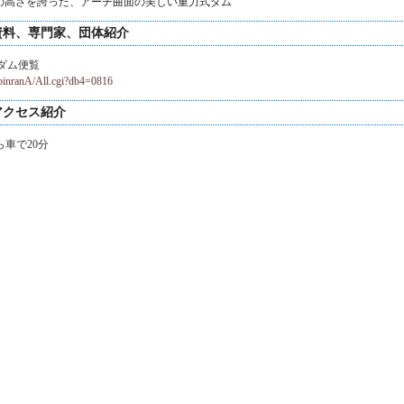
の高さを誇った、アーチ曲面の美しい重力式ダム
資料、専門家、団体紹介
ダム便覧
n/binranA/All.cgi?db4=0816
アクセス紹介
ら車で20分