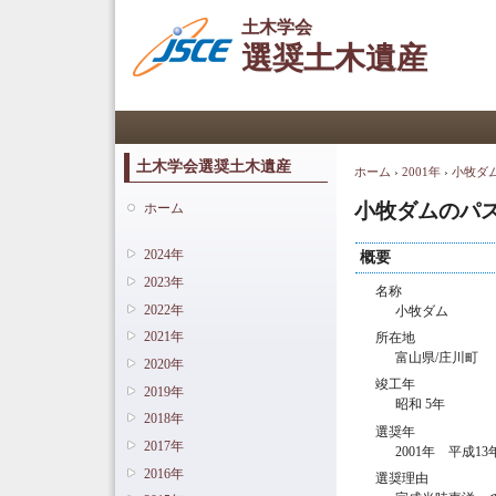
土木学会
選奨土木遺産
メインメニュー
土木学会選奨土木遺産
ホーム
›
2001年
›
小牧ダ
現在地
小牧ダムのパ
ホーム
2024年
概要
2023年
名称
2022年
小牧ダム
2021年
所在地
富山県/庄川町
2020年
竣工年
2019年
昭和 5年
2018年
選奨年
2017年
2001年 平成13
2016年
選奨理由