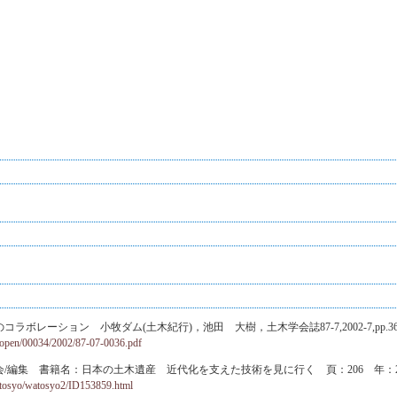
ボレーション 小牧ダム(土木紀行)，池田 大樹，土木学会誌87-7,2002-7,pp.36-
jsce/open/00034/2002/87-07-0036.pdf
/編集 書籍名：日本の土木遺産 近代化を支えた技術を見に行く 頁：206 年：2012
sce/tosyo/watosyo2/ID153859.html