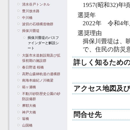
1957(昭和32)年
清水谷戸トンネル
豊川放水路
選奨年
中川橋
2022年 令和4
波切の石積構造物群
揖保川畳堤
選奨理由
揖保川畳堤のパスフ
揖保川畳堤は、
ァインダーと解説シ
ート
で、住民の防災
大阪市水道創設期及び拡
詳しく知るための
張初期の施設群
春日野道 桜橋
高野山森林軌道の遺構群
南海本線紀ノ川橋梁
アクセス地図及
箱ヶ瀬橋
不動川砂防歴史公園の砂
防設備群
摩耶大橋
神戸大橋
問合せ先
翁橋
山国橋