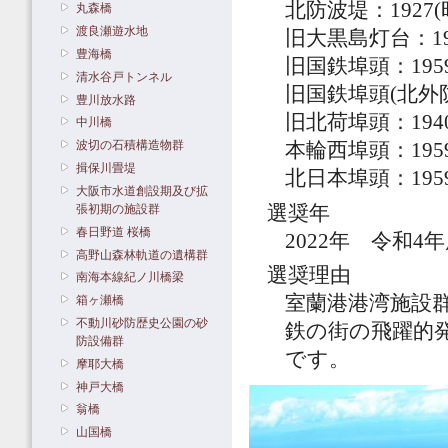
北防波堤：1927(
丸森橋
渡良瀬遊水地
旧大黒島灯台：19
豊海橋
旧国鉄埠頭：1959
清水谷戸トンネル
旧国鉄埠頭(北外防
豊川放水路
旧北荷埠頭：1940
中川橋
波切の石積構造物群
本輪西埠頭：1959
揖保川畳堤
北日本埠頭：1959
大阪市水道創設期及び拡
選奨年
張初期の施設群
春日野道 桜橋
2022年 令和4
高野山森林軌道の遺構群
選奨理由
南海本線紀ノ川橋梁
室蘭港港湾施設
箱ヶ瀬橋
不動川砂防歴史公園の砂
鉄の街の飛躍的
防設備群
です。
摩耶大橋
神戸大橋
翁橋
山国橋