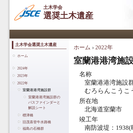
メ
土木学会
イ
選奨土木遺産
ン
コ
ン
メインメニュー
テ
ン
ツ
土木学会選奨土木遺産
ホーム
›
2022年
現在地
に
移
ホーム
室蘭港港湾施
動
2024年
名称
2023年
室蘭港港湾施設
2022年
むろらんこうこ
室蘭港港湾施設群
室蘭港港湾施設群の
所在地
パスファインダーと
解説シート
北海道室蘭市
標津橋
竣工年
旧茂喜登牛水路橋
南防波堤：1938(
福島の石橋群