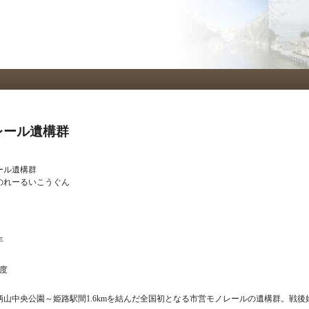
メ
イ
ン
コ
ン
テ
ン
ツ
に
移
レール遺構群
動
ール遺構群
のれーるいこうぐん
年
年度
柄山中央公園～姫路駅間1.6kmを結んだ全国初となる市営モノレールの遺構群。戦