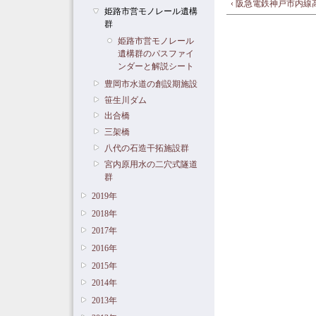
‹ 阪急電鉄神戸市内
姫路市営モノレール遺構
群
姫路市営モノレール
遺構群のパスファイ
ンダーと解説シート
豊岡市水道の創設期施設
笹生川ダム
出合橋
三架橋
八代の石造干拓施設群
宮内原用水の二穴式隧道
群
2019年
2018年
2017年
2016年
2015年
2014年
2013年