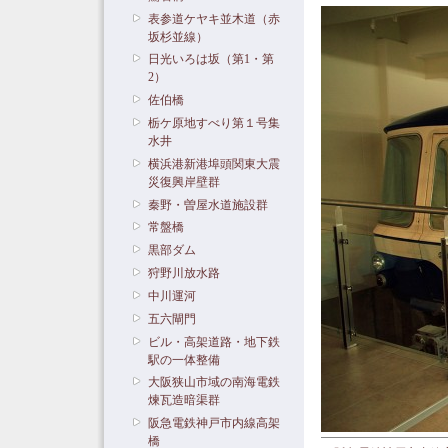
表参道ケヤキ並木道（赤
坂杉並線）
日光いろは坂（第1・第
2）
佐伯橋
栃ケ原地すべり第１号集
水井
横浜港新港埠頭関東大震
災復興岸壁群
秦野・曽屋水道施設群
常盤橋
黒部ダム
狩野川放水路
中川運河
五六閘門
ビル・高架道路・地下鉄
駅の一体整備
大阪狭山市域の南海電鉄
煉瓦造暗渠群
阪急電鉄神戸市内線高架
橋