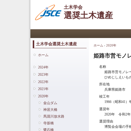
土木学会
選奨土木遺産
メインメニュー
土木学会選奨土木遺産
ホーム
›
2020年
現在地
姫路市営モノ
ホーム
名称
2024年
姫路市営モノレ
2023年
ひめじしえいも
2022年
所在地
2021年
兵庫県姫路市
2020年
竣工年
1966（昭和41）
金山ダム
選奨年
神居大橋
2020年 令和2
馬淵川放水路
選奨理由
寺坂橋
博覧会会場の手
鷺石橋