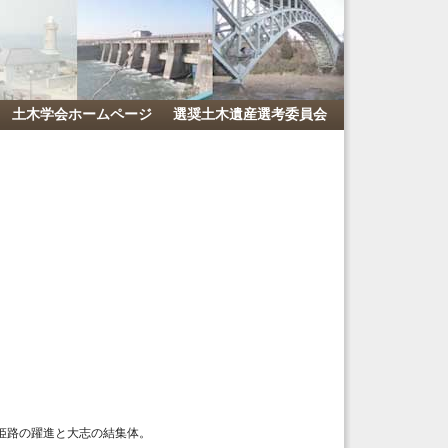
土木学会ホームページ
選奨土木遺産選考委員会
後姫路の躍進と大志の結集体。