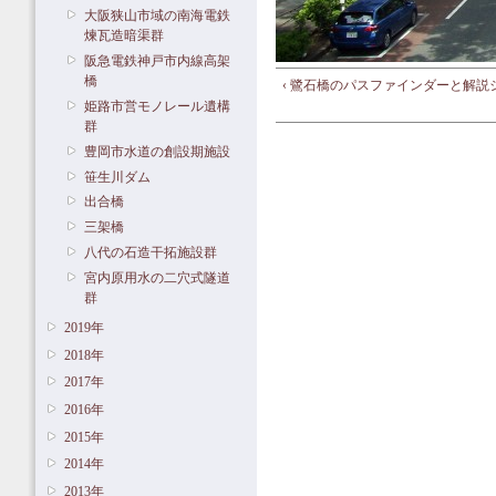
大阪狭山市域の南海電鉄
煉瓦造暗渠群
阪急電鉄神戸市内線高架
橋
‹ 鷺石橋のパスファインダーと解説
姫路市営モノレール遺構
群
豊岡市水道の創設期施設
笹生川ダム
出合橋
三架橋
八代の石造干拓施設群
宮内原用水の二穴式隧道
群
2019年
2018年
2017年
2016年
2015年
2014年
2013年