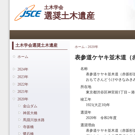
メ
土木学会
イ
選奨土木遺産
ン
コ
ン
メインメニュー
テ
ン
ツ
土木学会選奨土木遺産
ホーム
›
2020年
現在地
に
移
表参道ケヤキ並木道（
ホーム
動
名称
2024年
表参道ケヤキ並木道（赤坂杉
2023年
おもてさんどうけやきなみき
2022年
所在地
2021年
東京都渋谷区神宮前1丁目～港
2020年
竣工年
1921(大正10)年
金山ダム
選奨年
神居大橋
2020年 令和2年度
馬淵川放水路
選奨理由
寺坂橋
表参道ケヤキ並木道（赤坂杉並
鷺石橋