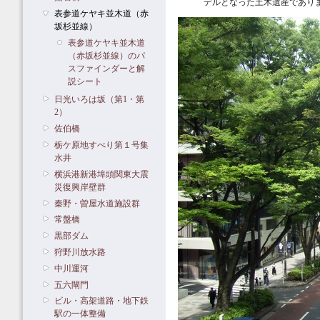
デルとなった土木遺産であり
表参道ケヤキ並木道（赤
坂杉並線）
表参道ケヤキ並木道
（赤坂杉並線）のパ
スファインダーと解
説シート
日光いろは坂（第1・第
2）
佐伯橋
栃ケ原地すべり第１号集
水井
横浜港新港埠頭関東大震
災復興岸壁群
秦野・曽屋水道施設群
常盤橋
黒部ダム
狩野川放水路
中川運河
五六閘門
ビル・高架道路・地下鉄
駅の一体整備