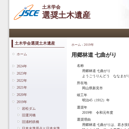
メ
土木学会
イ
選奨土木遺産
ン
コ
ン
メインメニュー
テ
ン
ツ
土木学会選奨土木遺産
ホーム
›
2019年
現在地
に
移
用郷林道 七曲がり
ホーム
動
名称
2024年
用郷林道 七曲がり
2023年
ようごうりんどう ななまが
2022年
所在地
2021年
岡山県新見市
2020年
竣工年
明治45（1912）年
2019年
選奨年
岩松ダム
2019年 令和元年度
旧運河橋
選奨理由
旧浦村鉄橋
用郷林道 七曲がりは、若き
日本水準原点と日本水準