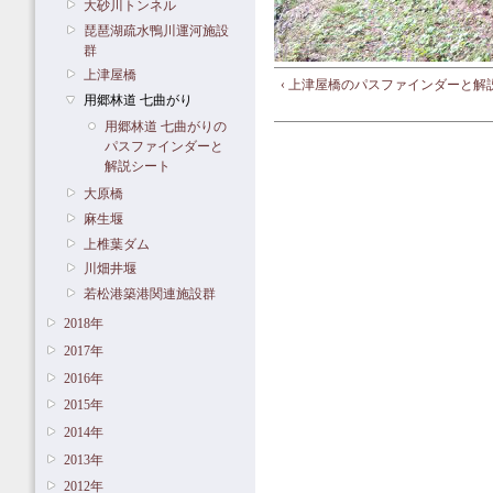
大砂川トンネル
琵琶湖疏水鴨川運河施設
群
上津屋橋
‹ 上津屋橋のパスファインダーと解
用郷林道 七曲がり
用郷林道 七曲がりの
パスファインダーと
解説シート
大原橋
麻生堰
上椎葉ダム
川畑井堰
若松港築港関連施設群
2018年
2017年
2016年
2015年
2014年
2013年
2012年