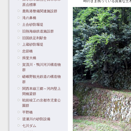
時のまま残っている貴重な土
原点標庫
鹿島港整備関連施設群
滝の鼻橋
土合砂防堰堤
旧熱海線鉄道施設群
旧国鉄足利駅舎
上蔵砂防堰堤
忠節橋
揖斐大橋
賀茂川・鴨川河川構造物
群
嵯峨野観光鉄道の構造物
群
関西本線三郷～河内堅上
間橋梁群
戦前竣工の京都市児童公
園群
平野橋
逆瀬川の砂防設備
七川ダム