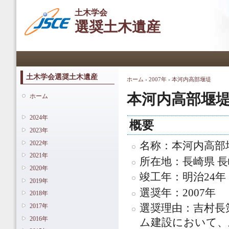
メ
土木学会
イ
選奨土木遺産
ン
コ
ン
メインメニュー
テ
ン
ツ
土木学会選奨土木遺産
ホーム
›
2007年
›
本河内高部堰堤
現在地
に
移
本河内高部堰
ホーム
動
2024年
概要
2023年
2022年
名称：本河内高部
2021年
所在地：長崎県 
2020年
竣工年：明治24年
2019年
選奨年：2007年
2018年
2017年
選奨理由：吉村長
2016年
ム建設において、