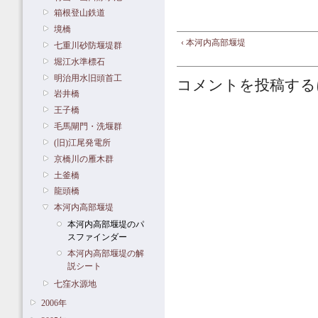
箱根登山鉄道
境橋
‹ 本河内高部堰堤
七重川砂防堰堤群
堀江水準標石
明治用水旧頭首工
コメントを投稿する
岩井橋
王子橋
毛馬閘門・洗堰群
(旧)江尾発電所
京橋川の雁木群
土釜橋
龍頭橋
本河内高部堰堤
本河内高部堰堤のパ
スファインダー
本河内高部堰堤の解
説シート
七窪水源地
2006年