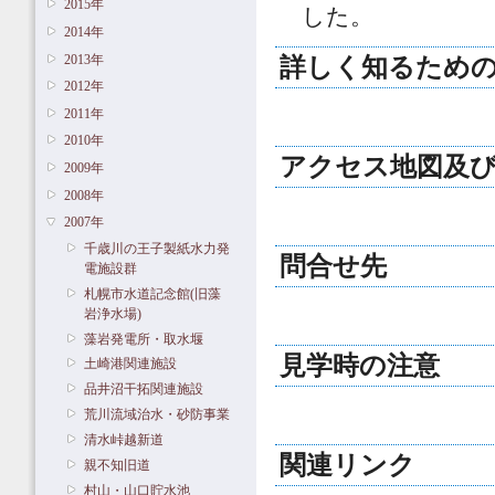
2015年
した。
2014年
2013年
詳しく知るための
2012年
2011年
2010年
アクセス地図及
2009年
2008年
2007年
千歳川の王子製紙水力発
問合せ先
電施設群
札幌市水道記念館(旧藻
岩浄水場)
藻岩発電所・取水堰
見学時の注意
土崎港関連施設
品井沼干拓関連施設
荒川流域治水・砂防事業
清水峠越新道
関連リンク
親不知旧道
村山・山口貯水池