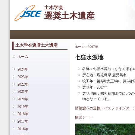
メ
土木学会
イ
選奨土木遺産
ン
コ
ン
メインメニュー
テ
ン
ツ
土木学会選奨土木遺産
ホーム
›
2007年
現在地
に
移
七窪水源地
ホーム
動
名称：七窪水源地（ななくぼす
2024年
所在地：鹿児島県 鹿児島市
2023年
竣工年：第1期:大正8年、第2期:
2022年
選奨年：2007年
2021年
選奨理由：昭和初期までに5つ
物となっている。
2020年
2019年
情報源への道標（パスファインダー
2018年
解説シート
2017年
2016年