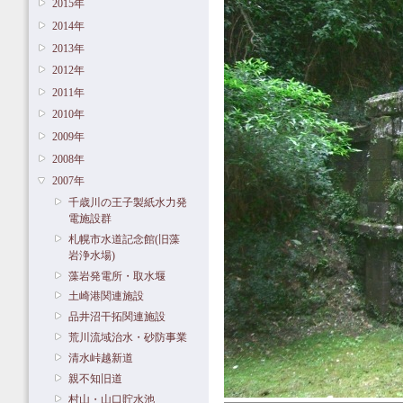
2015年
2014年
2013年
2012年
2011年
2010年
2009年
2008年
2007年
千歳川の王子製紙水力発
電施設群
札幌市水道記念館(旧藻
岩浄水場)
藻岩発電所・取水堰
土崎港関連施設
品井沼干拓関連施設
荒川流域治水・砂防事業
清水峠越新道
親不知旧道
村山・山口貯水池