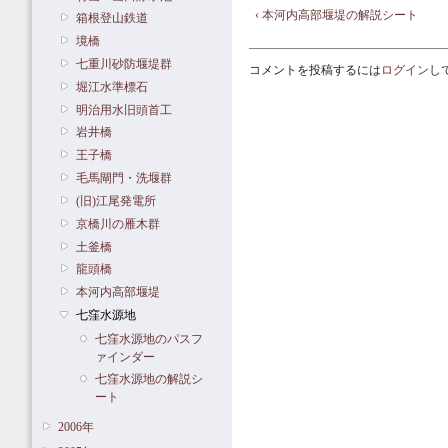
‹ 本河内高部堰堤の解説シート
箱根登山鉄道
境橋
七重川砂防堰堤群
コメントを投稿するには
ログイン
し
堀江水準標石
明治用水旧頭首工
岩井橋
王子橋
毛馬閘門・洗堰群
(旧)江尾発電所
京橋川の雁木群
土釜橋
龍頭橋
本河内高部堰堤
七窪水源地
七窪水源地のパスフ
ァインダー
七窪水源地の解説シ
ート
2006年