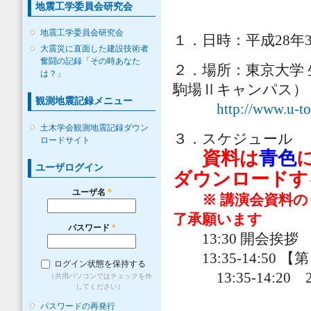
地震工学委員会研究会
地震工学委員会研究会
１．日時：平成28年3
大震災に直面した建設技術者
奮闘の記録「その時あなた
２．場所：東京大学
は？」
駒場Ⅱキャンパス）
観測地震記録メニュー
http://www.u-t
土木学会観測地震記録ダウン
３．スケジュール
ロードサイト
資料は
青色
ユーザログイン
ダウンロードす
ユーザ名
*
※ 講演会資料
了承願います
パスワード
*
13:30 開会挨拶
13:35-14:50
ログイン状態を保持する
13:35-14:20
（共用パソコンではチェックを外
してください）
パスワードの再発行