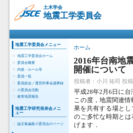
メ
土木学会
イ
地震工学委員会
ン
コ
ン
メインメニュー
テ
ン
ツ
地震工学委員会メニュー
現在地
ホーム
に
移
地震工学委員会ホーム
2016年台南
動
委員会概要
開催について
内規・ルール等
委員一覧
投稿者：
小川 祐司
投稿日
委員総会／運営幹事会議事録
小委員会活動
平成28年2月6日に
被害地震報告
この度，地震関連情
果を共有する場とし
地震工学研究発表会メニ
ュー
のご多忙な時期とは
論文集編集小委員会のページ
げます．