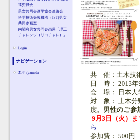
進委員会
男女共同参画学協会連絡会
科学技術振興機構（JST)男女
共同参画室
内閣府男女共同参画局「理工
チャレンジ（リコチャレ）」
Login
ナビゲーション
31447yamada
共 催：土木技
日 時： 2013年
会 場： 日本大
対 象： 土木
度。
男性のご参
9月3日（火）
ら
参加費： 500