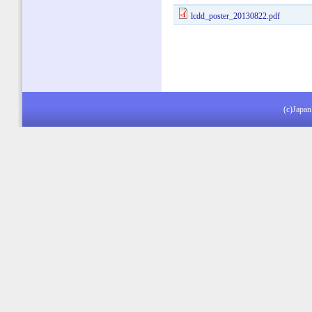
lcdd_poster_20130822.pdf
(c)Japan