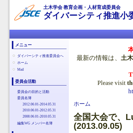
メ
土木学会 教育企画・人材育成委員会
イ
ダイバーシティ推進小
ン
コ
ン
メインメニュー
テ
ン
ツ
メニュー
に
移
ダイバーシティ推進委員会へ
最新の情報は、
土
動
ホーム
Mail
T
委員会活動
Please visit
th
h
委員会の目的と活動
委員名簿
現在地
ホーム
2012.06.01-2014.05.31
2010.06.01-2012.05.31
全国大会で、Lun
2008.06.01-2010.05.31
編集WG メンバー名簿
(2013.09.05)