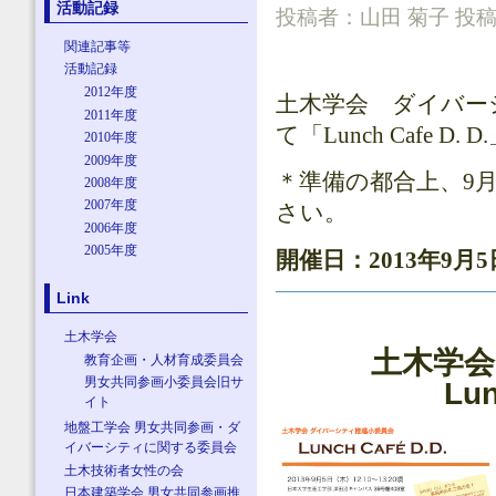
活動記録
投稿者：
山田 菊子
投稿日
関連記事等
活動記録
2012年度
土木学会 ダイバー
2011年度
て「Lunch Cafe
2010年度
2009年度
＊準備の都合上、9
2008年度
2007年度
さい。
2006年度
2005年度
開催日：2013年9
Link
土木学会
土木学
教育企画・人材育成委員会
男女共同参画小委員会旧サ
Lun
イト
地盤工学会 男女共同参画・ダ
イバーシティに関する委員会
土木技術者女性の会
日本建築学会 男女共同参画推