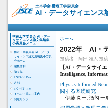
メ
土木学会 構造工学委員会
イ
AI・データサイエンス
ン
コ
ン
メインメニュー
テ
ン
ツ
構造工学委員会 AI・デー
現在地
ホーム
タサイエンス論文集編集
に
小委員会メニュー
移
2022年 AI
動
構造工学委員会 AI・データ
サイエンス論文集編集小委員
投稿者：
阿部 雅人
投稿日
会ホーム
編集体制
【AI・データサイ
論文集
Intelligence, Informa
J-STAGE Data
表彰
Physics-Inform
シンポジウム
関する基礎研究
イベント等のご案内
伊藤 真一, 酒匂 一
関連リンク