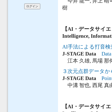
今井 龍一, 井上 晴可,
樹
【AI・データサイ
Intelligence, Informa
AI手法による打音
J-STAGE Data
Data
江本 久雄, 馬場 那仰
３次元点群データか
J-STAGE Data
Poin
中溝 智也, 西尾 真
【AI・データサイ