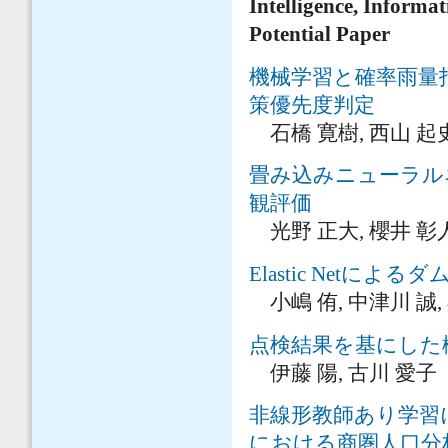
Intelligence, Informa
Potential Paper
機械学習と確率雨量
策優先度判定
石橋 寛樹, 西山 起
畳み込みニューラル
観評価
光野 正大, 櫻井 彰人
Elastic Net
小嶋 侑, 中津川 誠,
点検結果を基にした
伊藤 陽, 古川 愛子
非線形教師あり学習
における商圏人口分