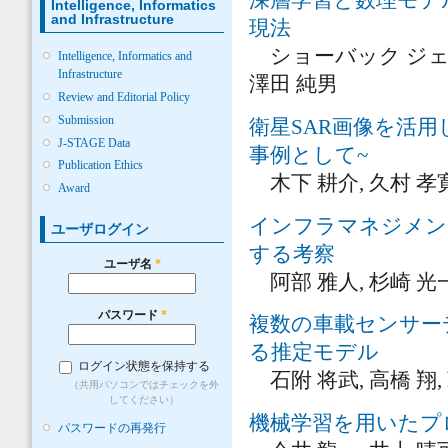
深層学習と数理モデ
Intelligence, Informatics
and Infrastructure
現法
ショーバック ジェイコブ
Intelligence, Informatics and
Infrastructure
澤田 純男
Review and Editorial Policy
Submission
衛星SAR画像を活
J-STAGE Data
事例として~
Publication Ethics
木下 耕介, 久村 孝寛
Award
インフラマネジメン
ユーザログイン
する考察
ユーザ名
*
阿部 雅人, 杉崎 光一
パスワード
*
複数の車載センサーデー
る推定モデル
ログイン状態を保持する
石附 将武, 高橋 翔, 
（共用パソコンではチェックを外
してください）
機械学習を用いたプ
パスワードの再発行