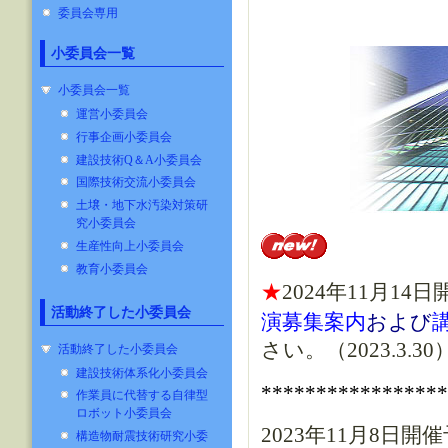
委員会専用
小委員会一覧
小委員会一覧
運営小委員会
行事企画小委員会
建設技術Q＆A小委員会
国際技術交流小委員会
土壌・地下水汚染対策研
究小委員会
生産性向上小委員会
教育小委員会
★
2024年11月14
活動終了した小委員会
演募集案内
および
さい。（2023.3.30
活動終了した小委員会
建設技術体系化小委員会
****************
作業員に代替する自律型
ロボット小委員会
2023年11月8日開
構造物耐震技術研究小委