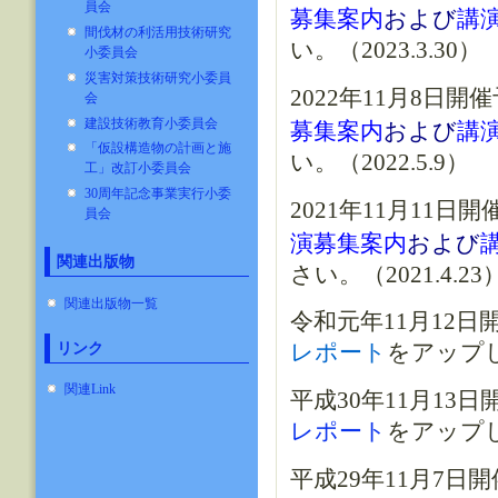
員会
募集案内
および
講
間伐材の利活用技術研究
い。（2023.3.30）
小委員会
災害対策技術研究小委員
2022年11月8日開
会
建設技術教育小委員会
募集案内
および
講
「仮設構造物の計画と施
い。（2022.5.9）
工」改訂小委員会
30周年記念事業実行小委
2
021年11月11日
員会
演募集案内
および
関連出版物
さい。（2021.4.23
関連出版物一覧
令和元年11月12
リンク
レポート
をアップしま
関連Link
平成30年11月13
レポート
をアップしま
平成29年11月7日