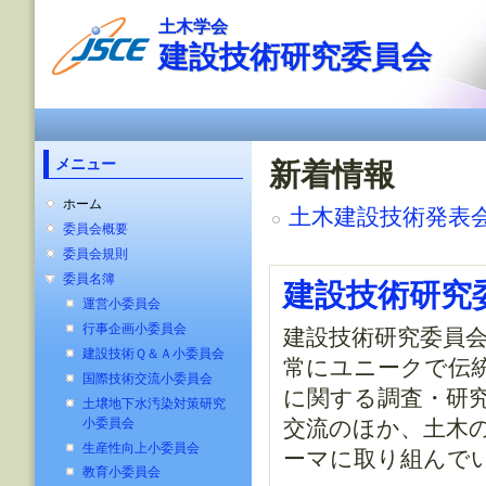
メ
土木学会
イ
建設技術研究委員会
ン
コ
ン
メインメニュー
テ
ン
ツ
メニュー
新着情報
に
移
ホーム
土木建設技術発表会
動
委員会概要
委員会規則
委員名簿
建設技術研究
運営小委員会
行事企画小委員会
建設技術研究委員
建設技術Ｑ＆Ａ小委員会
常にユニークで伝統
国際技術交流小委員会
に関する調査・研
土壌地下水汚染対策研究
小委員会
交流のほか、土木
生産性向上小委員会
ーマに取り組んで
教育小委員会