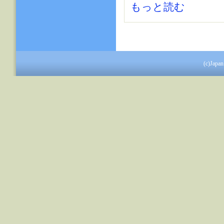
建設技術研究委員会 について
もっと読む
(c)Japan