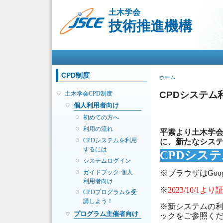
土木学会
技術推進機構
メインメニュー
CPD制度
現在地
ホーム
CPDシステム
土木学会CPD制度
個人利用者向け
初めての方へ
利用の流れ
平素より土木学会
CPDシステムを利用
に、新たなシステ
するには
CPDシス
システムログイン
ガイドブック-個人
※ブラウザはGoogl
利用者向け
※
2023/10/
CPDプログラムを受
講しよう！
※新システムの利
プログラム主催者向け
ックをご参照く