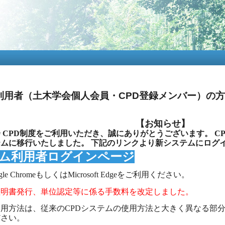
メ
イ
ン
コ
ン
テ
ン
ツ
に
移
利用者（土木学会個人会員・CPD登録メンバー）の方
動
【お知らせ】
 CPD制度をご利用いただき、誠にありがとうございます。 C
ムに移行いたしました。 下記のリンクより新システムにログ
テム利用者ログインページ
e ChromeもしくはMicrosoft Edgeをご利用ください。
1より証明書発行、単位認定等に係る手数料を改定しました。
用方法は、従来のCPDシステムの使用方法と大きく異なる部分
ださい。