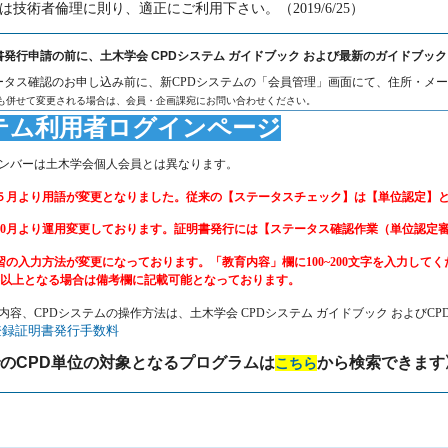
技術者倫理に則り、適正にご利用下さい。（2019/6/25）
書発行申請の前に、土木学会 CPDシステム ガイドブック および最新のガイドブッ
テータス確認のお申し込み前に、新CPDシステムの「会員管理」画面にて、住所・メ
も併せて変更される場合は、会員・企画課宛にお問い合わせください。
ステム利用者ログインページ
メンバーは土木学会個人会員とは異なります。
より用語が変更となりました。従来の【ステータスチェック】は【単位認定】と
より運用変更しております。証明書発行には【ステータス確認作業（単位認定審
習の入力方法が変更になっております。「教育内容」欄に100~200文字を入力してく
文字以上となる場合は備考欄に記載可能となっております。
の内容、CPDシステムの操作方法は、
土木学会 CPDシステム ガイドブック および
C
登録証明書発行手数料
1でのCPD単位の対象となるプログラムは
から検索できます
こちら