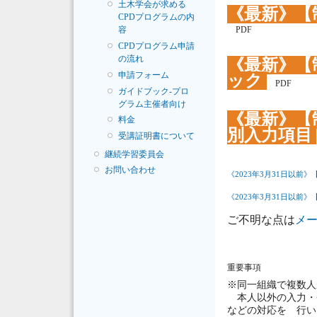
土木学会が求める
《最新》【
CPDプログラムの内
PDF
容
CPDプログラム申請
の流れ
《最新》【
申請フォーム
ック
PDF
ガイドブック-プロ
グラム主催者向け
《最新》【
料金
別入力項目
受講証明書について
継続学習委員会
お問い合わせ
《2023年3月31日以
《
2023年3月31日以前
》
ご不明な点は
メ
重要事項
※同一組織で複数人
本人以外の入力・登
などの対応を
行いま