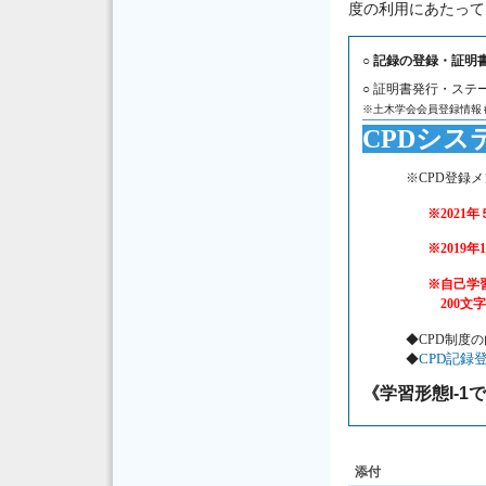
度の利用にあたっては
○ 記録の登録・証明
○ 証明書発行・ス
※土木学会会員登録情報
CPDシ
※CPD登録
※2021年５月
※2019年10月
※自己学
200
◆CPD制度
CPD記録
◆
《学習形態I-
添付