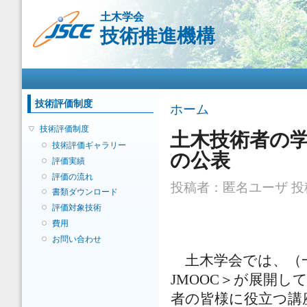
メ
土木学会
イ
技術推進機構
ン
コ
ン
メインメニュー
テ
ン
ツ
技術評価制度
現在地
ホーム
に
移
技術評価制度
土木技術者の
動
技術評価ギャラリー
の公表
評価実績
評価の流れ
投稿者：
匿名ユーザ
投稿
書類ダウンロード
評価対象技術
費用
お問い合わせ
土木学会では、（一
JMOOC＞が展開
者の皆様に役立つ講