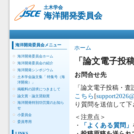
メ
土木学会
イ
海洋開発委員会
ン
コ
ン
メインメニュー
テ
ン
ツ
海洋開発委員会メニュー
現在地
ホーム
に
移
海洋開発委員会ホーム
「論文電子投
動
海洋開発委員会の紹介
海洋開発シンポジウム
お問合せ先
土木学会論文集「 特集号（海
洋開発）」
「論文電子投稿・査
掲載料の請求につきまして
こちら
[
support2026@
論文賞・論文奨励賞
海洋開発特別功労賞のお知ら
り質問を送信して下
せ
小委員会
＜注意点＞
委員専用
・
「よくある質問」
・
投稿原稿を送られ
LINKS