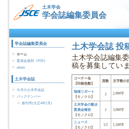
メ
土木学会
イ
学会誌編集委員会
ン
コ
ン
メインメニュー
テ
ン
ツ
学会誌編集委員会
土木学会誌 投
に
移
ホーム
土木学会誌編集
動
委員会規則（PDF)
稿を募集してい
admin
コーナー名
土木学会誌
頁数
文字数の
【印刷色数】
今月の土木学会誌
地域リポート
2,900字
2
バックナンバー
【モノクロ】
創刊号(大正4年2月)
土木学会の動き
委員会報告
2
3,900字
【モノクロ】
ニュース
1/2
1,100字
【モノクロ】