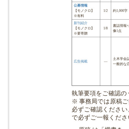
公募情報
【モノクロ】
1/2
約1,000字
※有料
新刊紹介
書誌情報+
【モノクロ】
1/8
像1点
※要寄贈
土木学会
広告掲載
―
一般的な
執筆要項をご確認のうえ
※ 事務局では原稿
必ずご確認ください
で必ずご一報くださ