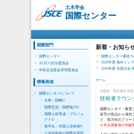
土木学会
国際センター
メインメニュー
国際部門
新着・お知ら
国際センター通信 No. 
国際センター
2026年度 海外イ
ACECC担当委員会
2026年度 全国大会
学術交流基金管理委員会
現在地
ホーム
情報発信
投稿者：
荒井康司
投稿日
国際センターについて
技術者ラウンジ
企画・戦略G
国際交流・国際協力G
国際センター・教育
国際人材育成・プロジェ
若手の視点から海外
クトG
ど、双方向のフリー
※本企画参加の年齢
留学生・外国人技術者G
土木技術者の国際化実践