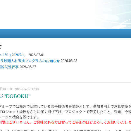
メ
イ
ン
コ
ン
テ
ン
ツ
せ
に
移
150（2026/7/1）
2026-07-01
動
ンフラ展開人材養成プログラムのお知らせ
2026-06-23
 国際関連行事
2026-05-27
時：金, 2019-05-17 17:04
”DOBOKU”
グループでは海外で活躍している若手技術者を講師として、参加者同士で意見交換
プロジェクト経験をさらに深く掘り下げ、プロジェクトで苦労したこと、課題、今
トークの機会を設けます。
制限はございません。ご興味のある方は奮ってご参加のほどよろしくお願いいたし