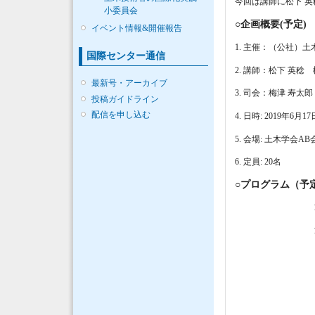
今回は講師に松下 
小委員会
○企画概要(予定)
イベント情報&開催報告
1. 主催：（公社）
国際センター通信
2. 講師：松下 英
最新号・アーカイブ
3. 司会：梅津 寿
投稿ガイドライン
配信を申し込む
4. 日時: 2019年6月17
5. 会場: 土木学会A
6. 定員: 20名
○プログラム（予