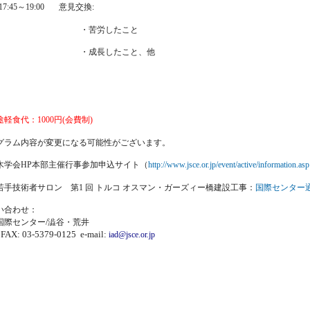
17:45～19:00 意見交換:
・苦労したこと
・成長したこと、他
食代：1000円(会費制)
グラム内容が変更になる可能性がございます。
木学会HP本部主催行事参加申込サイト（
http://www.jsce.or.jp/event/active/information.asp
手技術者サロン 第1 回 トルコ オスマン・ガーズィー橋建設工事：
国際センター通
い合わせ：
国際センター/澁谷・荒井
FAX: 03-5379-0125 e-mail:
iad@jsce.or.jp