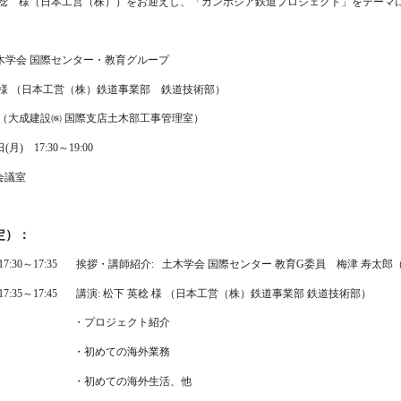
英稔 様（日本工営（株））をお迎えし、「カンボジア鉄道プロジェクト」をテーマ
土木学会 国際センター・教育グループ
稔 様 （日本工営（株）鉄道事業部 鉄道技術部）
太郎（大成建設㈱ 国際支店土木部工事管理室）
日(月) 17:30～19:00
B会議室
定）：
17:30～17:35 挨拶・講師紹介: 土木学会 国際センター 教育G委員 梅津 寿
17:35～17:45 講演: 松下 英稔 様 （日本工営（株）鉄道事業部 鉄道技術部）
・プロジェクト紹介
・初めての海外業務
・初めての海外生活、他