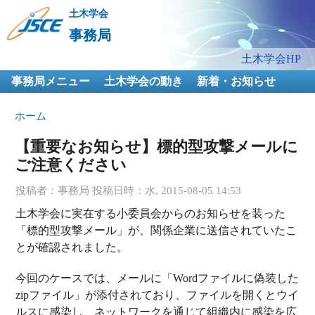
メ
土木学会
イ
事務局
ン
メインメニュー
土木学会HP
コ
事務局メニュー
土木学会の動き
ン
新着・お知らせ
テ
現在地
ホーム
ン
ツ
【重要なお知らせ】標的型攻撃メールに
に
ご注意ください
移
動
投稿者：
事務局
投稿日時：水, 2015-08-05 14:53
土木学会に実在する小委員会からのお知らせを装った
「標的型攻撃メール」が、関係企業に送信されていたこ
とが確認されました。
今回のケースでは、メールに「Wordファイルに偽装した
zipファイル」が添付されており、ファイルを開くとウイ
ルスに感染し、ネットワークを通じて組織内に感染を広