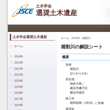
メ
土木学会
イ
選奨土木遺産
ン
コ
ン
メインメニュー
テ
ン
ツ
土木学会選奨土木遺産
ホーム
›
2010年
›
堀割川
現在地
に
移
堀割川の解説シート
ホーム
動
2024年
概要
2023年
名称
2022年
堀割川
ほりわりがわ
2021年
所在地
2020年
神奈川県／
2019年
横浜市磯子区
横浜市南区
2018年
竣工年
2017年
昭和初期（3年頃）に改修
2016年
選奨年