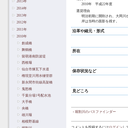
2015年
2010年 平成22年度
2014年
選奨理由
2013年
明治初期に開削され、大岡川
岸は当時の面影を残す。
2012年
2011年
沿革や緒元・形式
2010年
創成橋
舞鶴橋
所在
留萌港南防波堤
西根堰
仙台市煉瓦下水道
保存状況など
権現堂川用水樋管群
新永間市街線高架橋
鬼怒橋
見どころ
千葉分場1号配水池
大手橋
央橋
‹ 堀割川のパスファインダー
雄川堰
相模野基線
コメントを投稿するには
ログイン
し
堀割川