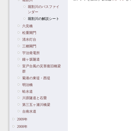
堀割川のパスファイ
ンダー
堀割川の解説シート
六見橋
松重閘門
清水灯台
三栖閘門
宇治発電所
鐘ヶ坂隧道
室戸台風の災害復旧橋梁
群
菊港の東堤・西堤
明治橋
蛤水道
川原隧道と石畳
第三五ヶ瀬川橋梁
台南水道
2009年
2008年