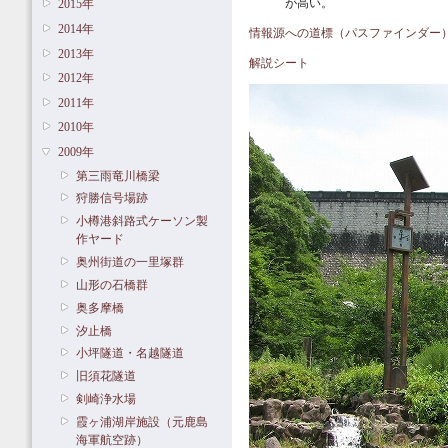
が高い。
2015年
2014年
情報源への道標（パスファインダー
2013年
解説シート
2012年
2011年
2010年
2009年
第三雨竜川橋梁
狩勝信号場跡
小樽港斜路式ケーソン製
作ヤード
奥州街道の一里塚群
山形の石橋群
奥多摩橋
汐止橋
小坪隧道・名越隧道
旧須花隧道
剣崎浄水場
霞ヶ浦湖岸施設（元鹿島
海軍航空跡）