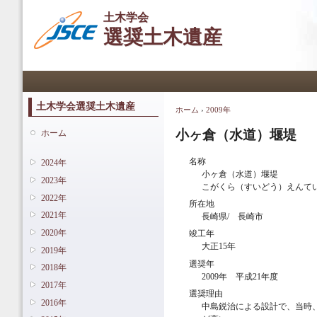
メ
土木学会
イ
選奨土木遺産
ン
コ
ン
メインメニュー
テ
ン
ツ
土木学会選奨土木遺産
ホーム
›
2009年
現在地
に
移
小ヶ倉（水道）堰堤
ホーム
動
名称
2024年
小ヶ倉（水道）堰堤
2023年
こがくら（すいどう）えんて
2022年
所在地
2021年
長崎県/ 長崎市
2020年
竣工年
大正15年
2019年
選奨年
2018年
2009年 平成21年度
2017年
選奨理由
2016年
中島鋭治による設計で、当時