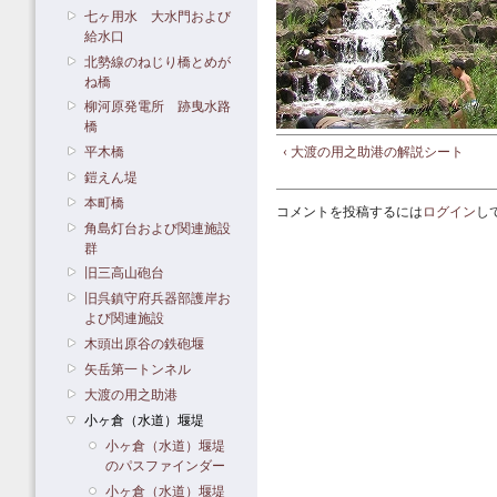
七ヶ用水 大水門および
給水口
北勢線のねじり橋とめが
ね橋
柳河原発電所 跡曳水路
橋
‹ 大渡の用之助港の解説シート
平木橋
鎧えん堤
本町橋
コメントを投稿するには
ログイン
し
角島灯台および関連施設
群
旧三高山砲台
旧呉鎮守府兵器部護岸お
よび関連施設
木頭出原谷の鉄砲堰
矢岳第一トンネル
大渡の用之助港
小ヶ倉（水道）堰堤
小ヶ倉（水道）堰堤
のパスファインダー
小ヶ倉（水道）堰堤