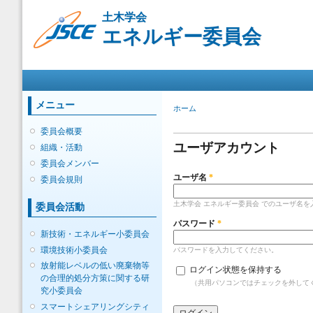
メ
土木学会
イ
エネルギー委員会
ン
コ
ン
メインメニュー
テ
ン
ツ
メニュー
現在地
ホーム
に
プライマリータブ
移
委員会概要
動
ユーザアカウント
組織・活動
委員会メンバー
ユーザ名
*
委員会規則
土木学会 エネルギー委員会 でのユーザ名
委員会活動
パスワード
*
新技術・エネルギー小委員会
環境技術小委員会
パスワードを入力してください。
放射能レベルの低い廃棄物等
ログイン状態を保持する
の合理的処分方策に関する研
（共用パソコンではチェックを外して
究小委員会
スマートシェアリングシティ