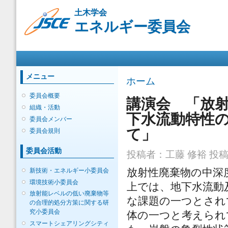
メ
土木学会
イ
エネルギー委員会
ン
コ
ン
メインメニュー
テ
ン
ツ
メニュー
現在地
ホーム
に
移
委員会概要
講演会 「放
動
組織・活動
下水流動特性の
委員会メンバー
て」
委員会規則
委員会活動
投稿者：
工藤 修裕
投稿日
新技術・エネルギー小委員会
放射性廃棄物の中深
環境技術小委員会
上では、地下水流動
放射能レベルの低い廃棄物等
な課題の一つとされ
の合理的処分方策に関する研
究小委員会
体の一つと考えられ
スマートシェアリングシティ