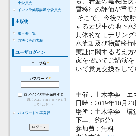
も、岩盤の亀裂性状
小委員会
質移行の評価が重要
インフラ健康診断小委員会
そこで、今後の放射
出版物
する岩盤中の地下水
報告書一覧
具体的なモデリング
講演会等の実績
水流動及び物質移行
実証に関する考え方
ユーザログイン
家を招いてご講演を
ユーザ名
*
いて意見交換をして
パスワード
*
主催：土木学会 エ
ログイン状態を保持する
（共用パソコンではチェックを外
日時：2019年10月2
してください）
場所：土木学会 講堂
パスワードの再発行
下車、約5分)
参加費：無料