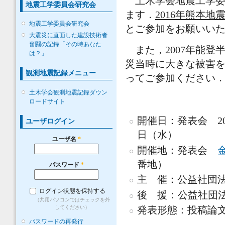
土木学会地震工学委
地震工学委員会研究会
ます．
2016
年熊本地
地震工学委員会研究会
とご参加をお願いい
大震災に直面した建設技術者
奮闘の記録「その時あなた
また，2007年能登
は？」
災当時に大きな被害
観測地震記録メニュー
ってご参加ください
土木学会観測地震記録ダウン
ロードサイト
開催日：発表会 201
ユーザログイン
日（水）
ユーザ名
*
開催地：発表会
番地）
パスワード
*
主 催：公益社団
ログイン状態を保持する
後 援
：
公益社団
（共用パソコンではチェックを外
発表形態：投稿論
してください）
パスワードの再発行