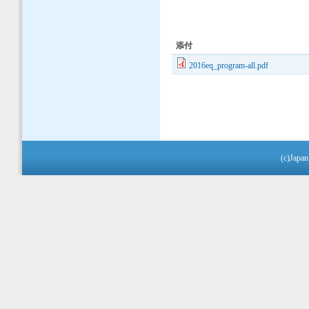
添付
2016eq_program-all.pdf
(c)Japan