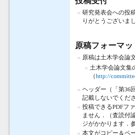
投稿受付
研究発表会への投
りがとうございま
原稿フォーマッ
原稿は土木学会論
土木学会論文集
（
http://committee
ヘッダー（「第36
記載しないでくだ
投稿できるPDFフ
ません．（査読付論
ジがかかります．
本文がコピー＆ペ