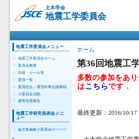
メ
土木学会
イ
地震工学委員会
ン
コ
ン
メインメニュー
テ
ン
ツ
地震工学委員会メニュー
現在地
ホーム
に
移
地震工学委員会ホーム
第36回地震工
動
委員会概要
内規・ルール等
多数の参加をあり
委員一覧
は
こちら
です．
委員総会／運営幹事会議事録
小委員会活動
被害地震報告
最終更新：2016/10/17
地震工学研究発表会メニ
ュー
論文集編集小委員会のページ