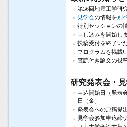
第36回地震工学研究
見学会
の情報を
別
特別セッションの情報
申し込みを開始しました
投稿受付を終了いたしま
プログラムを掲載いた
査読付き論文の投稿の受
研究発表会・見
申込開始日（発表会
日（金）
発表会への原稿提
見学会参加申込締切：
（土木学会論文集A