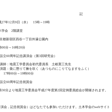
記
成
年
月
日（水）
時～
時
27
12
9
15
19
土木学会
階講堂
2
京都新宿区四谷一丁目外濠公園内
時
分～
時
分
00
16
20
設立
周年記念講演会（第
回研究会）
60
3
講師：地震工学委員会初代委員長 土岐憲三先生
演題：羮に懲りて膾を吹く（あつものにこりてなますをふく）
時
分～
時
分
17
00
19
00
設立
周年記念祝賀会
60
時
分より地震工学委員会平成
年度第
回定例委員総会が開催されます。
30
27
2
講演会，記念祝賀会）はどなたでも参加いただけます。土木学会の
サイト
web