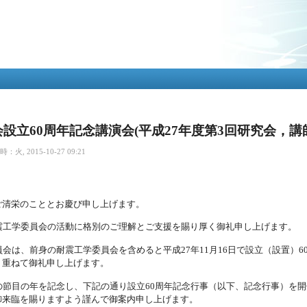
メ
イ
ン
コ
ン
テ
ン
ツ
に
移
設立60周年記念講演会(平成27年度第3回研究会，講
動
火, 2015-10-27 09:21
ご清栄のこととお慶び申し上げます。
震工学委員会の活動に格別のご理解とご支援を賜り厚く御礼申し上げます。
員会は、前身の耐震工学委員会を含めると平成
年
月
日で設立（設置）
27
11
16
6
、重ねて御礼申し上げます。
の節目の年を記念し、下記の通り設立
周年記念行事（以下、記念行事）を開
60
御来臨を賜りますよう謹んで御案内申し上げます。