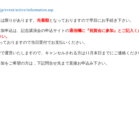
.jp/event/active/information.asp
には限りがあります。
先着順
となっておりますので早目にお手続き下さい。
参加申込は、記念講演会の申込サイトの
通信欄に『祝賀会に参加』とご記入く
さい。
っておりますので当日受付でお支払いください。
費で運営いたしますので、キャンセルされる方は
月末日までにご連絡くださ
11
参加をご希望の方は，下記問合せ先まで直接お申込み下さい。