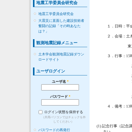
地震工学委員会研究会
地震工学委員会研究会
大震災に直面した建設技術者
１．日時：平
奮闘の記録「その時あなた
は？」
２．会場：
観測地震記録メニュー
東
土木学会観測地震記録ダウン
３．行事：
15
ロードサイト
ユーザログイン
ユーザ名
*
パスワード
*
４．備考：
13
ログイン状態を保持する
（共用パソコンではチェックを外
してください）
記念行事（記念
(1)
パスワードの再発行
さい。