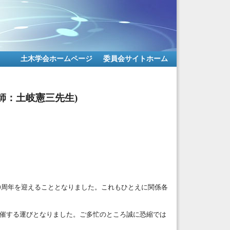
土木学会ホームページ
委員会サイトホーム
師：土岐憲三先生)
周年を迎えることとなりました。これもひとえに関係各
0
催する運びとなりました。
ご多忙のところ
誠に
恐縮では