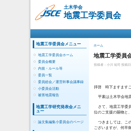
土木学会
地震工学委員会
メインメニュー
地震工学委員会メニュー
現在地
ホーム
地震工学委員会
地震工学委員会ホーム
委員会概要
投稿者：
小川 祐司
投稿日時：
内規・ルール等
委員一覧
委員総会／運営幹事会議事録
拝啓
時下ますます
小委員会活動
被害地震報告
平素は土木学会地
さて、地震工学委
地震工学研究発表会メニ
ュー
位のご支援の賜物と
つきましては、こ
論文集編集小委員会のページ
ございますが、
何卒