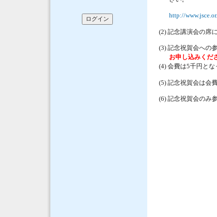
http://www.jsce.or
記念講演会の席
(2)
記念祝賀会への
(3)
お申し込みくだ
会費は
千円とな
(4)
5
記念祝賀会は会
(5)
記念祝賀会のみ
(6)