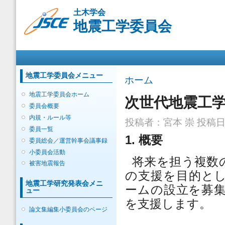
メ
土木学会
イ
地震工学委員会
ン
コ
ン
メインメニュー
テ
ン
ツ
地震工学委員会メニュー
現在地
ホーム
に
移
地震工学委員会ホーム
次世代地震工
動
委員会概要
内規・ルール等
投稿者：
宮本 崇
投稿日時：
委員一覧
1.
概要
委員総会／運営幹事会議事録
小委員会活動
将来を担う複数
被害地震報告
の支援を目的と
地震工学研究発表会メニ
ームの設立を募
ュー
を支援します。
論文集編集小委員会のページ