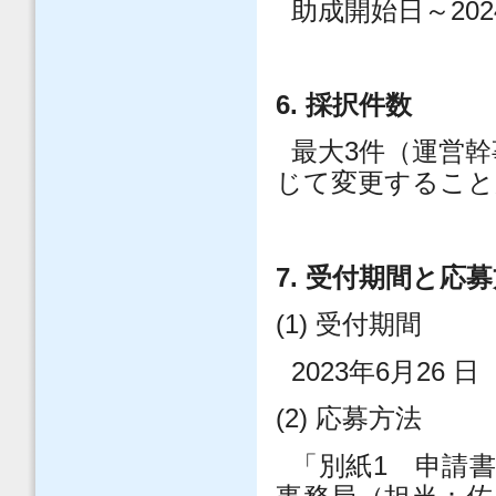
助成開始日～
202
6.
採択件数
最大
3
件（運営幹
じて変更すること
7.
受付期間と応募
(1)
受付期間
2023
年
6
月
26
日
(2)
応募方法
「別紙
1
申請書