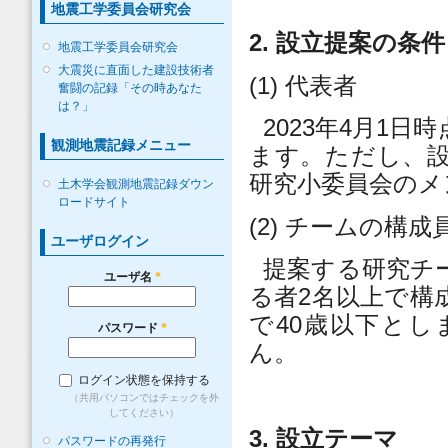
地震工学委員会研究会
2.
設立提案の条件
地震工学委員会研究会
大震災に直面した建設技術者
(1)
代表者
奮闘の記録「その時あなた
は？」
2023
年
4
月
1
日時
観測地震記録メニュー
ます。ただし、
研究小委員会のメ
土木学会観測地震記録ダウン
ロードサイト
(2)
チームの構成
ユーザログイン
提案する研究チ
ユーザ名
*
る者
2
名以上で構
で
40
歳以下とし
パスワード
*
ん。
ログイン状態を保持する
（共用パソコンではチェックを外
してください）
3.
設立テーマ
パスワードの再発行