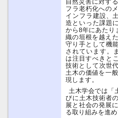
自然災害に対す
フラ老朽化への
インフラ建設、
造といった課題
から
8
年にあたり
織の垣根を越え
守り手として機
されています。
は注目すべきと
技術として次世
土木の価値を一
現します。
土木学会では「
びに土木技術者
展と社会の発展
る取り組みを進め