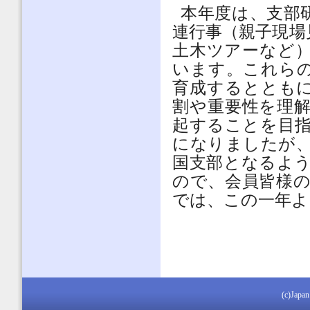
本年度は、支部
連行事（親子現場
土木ツアーなど
います。これら
育成するととも
割や重要性を理
起することを目
になりましたが
国支部となるよ
ので、会員皆様
では、この一年よ
(c)Japan