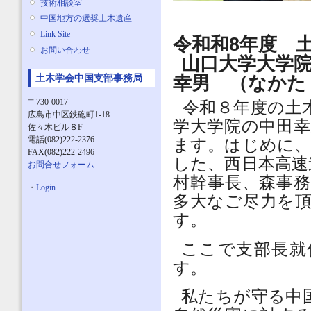
技術相談室
中国地方の選奨土木遺産
Link Site
令和和8年度
お問い合わせ
山口大学大学
幸男 （なかた
土木学会中国支部事務局
〒730-0017
令和８年度の土
広島市中区鉄砲町1-18
学大学院の中田
佐々木ビル８F
電話(082)222-2376
ます。はじめに、
FAX(082)222-2496
した、西日本高速
お問合せフォーム
村幹事長、森事
・
Login
多大なご尽力を
す。
ここで支部長就
す。
私たちが守る中