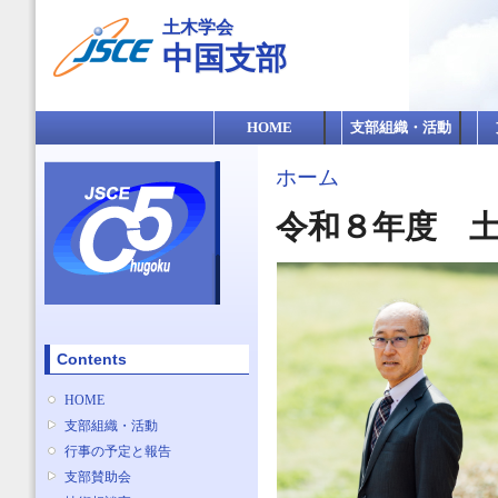
メ
土木学会
イ
中国支部
ン
コ
ン
メインメニュー
テ
HOME
支部組織・活動
ン
ツ
現在地
ホーム
に
移
令和８年度 
動
Contents
HOME
支部組織・活動
行事の予定と報告
支部賛助会