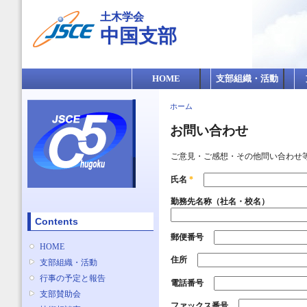
メ
土木学会
イ
中国支部
ン
コ
ン
メインメニュー
テ
HOME
支部組織・活動
ン
ツ
現在地
ホーム
に
移
お問い合わせ
動
ご意見・ご感想・その他問い合わせ
氏名
*
勤務先名称（社名・校名）
Contents
郵便番号
HOME
住所
支部組織・活動
行事の予定と報告
電話番号
支部賛助会
ファックス番号