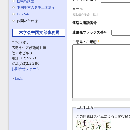
技術相談室
中国地方の選奨土木遺産
メール
Link Site
要返信の場合，必須
お問い合わせ
連絡先電話番号
土木学会中国支部事務局
連絡先ファックス番号
ご意見・ご感想
*
〒730-0017
広島市中区鉄砲町1-18
佐々木ビル８F
電話(082)222-2376
FAX(082)222-2496
お問合せフォーム
・
Login
CAPTCHA
この問題はスパムによる自動投稿