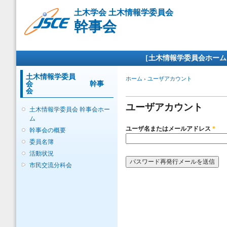
メ
土木学会 土木情報学委員会
イ
幹事会
ン
コ
ン
メインメニュー
テ
［土木情報学委員会ホーム
ン
ツ
土木情報学委員
現在地
ホーム
›
ユーザアカウント
会 幹事
に
プライマリータブ
会
移
動
ユーザアカウント
土木情報学委員会 幹事会ホー
ム
ユーザ名またはメールアドレス
*
幹事会の概要
委員名簿
活動状況
市民交流分科会