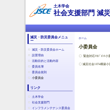
土木学会
社会支援部門 減
メインメニュー
減災・防災委員会メニュ
現在地
ホーム
ー
小委員会
減災・防災委員会ホーム
設置理由
〇 緊急対応ﾏﾈｼﾞﾒﾝﾄ
活動目的と活動内容
〇 減災社会ｼｽﾃﾑ構築
委員名簿
委員会規則
小委員会
リンク
土木学会
社会支援部門
インフラメンテナンス委員会