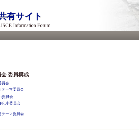
メ
イ
共有サイト
ン
コ
- JSCE Information Forum
ン
テ
ン
ツ
に
移
動
会 委員構成
委員会
定テーマ委員会
小委員会
浄化小委員会
定テーマ委員会