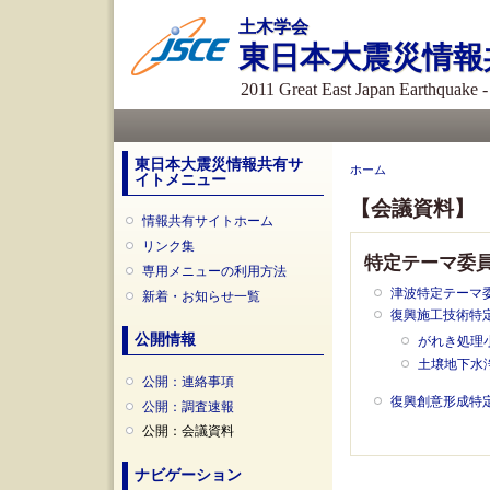
土木学会
東日本大震災情報
2011 Great East Japan Earthquake 
メインメニュー
東日本大震災情報共有サ
現在地
ホーム
イトメニュー
【会議資料】
情報共有サイトホーム
リンク集
特定テーマ委員
専用メニューの利用方法
津波特定テーマ
新着・お知らせ一覧
復興施工技術特
公開情報
がれき処理
土壌地下水
公開：連絡事項
復興創意形成特
公開：調査速報
公開：会議資料
ナビゲーション