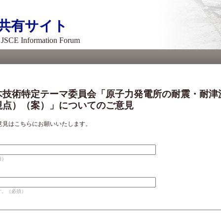
メ
イ
共有サイト
ン
コ
- JSCE Information Forum
ン
テ
ン
ツ
に
移
木技術特定テーマ委員会「原子力発電所の耐震・耐津
動
視点）（案）」についてのご意見
意見はこちらにお願いいたします。
須）
す。（必須）