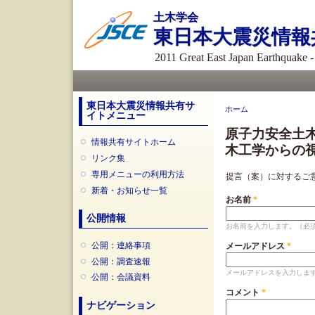
土木学会
東日本大震災情報
2011 Great East Japan Earthquake 
メインメニュー
東日本大震災情報共有サ
現在地
ホーム
イトメニュー
原子力安全土
情報共有サイトホーム
木工学からの
リンク集
専用メニューの利用方法
提言（案）に対するご
新着・お知らせ一覧
お名前
*
公開情報
お名前を入力します。（必
公開：連絡事項
メールアドレス
*
公開：調査速報
メールアドレスを入力しま
公開：会議資料
コメント
*
ナビゲーション