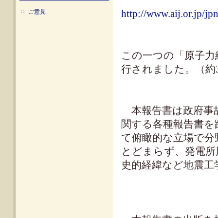
ご意見
http://www.aij.or.jp/
この一つの「原子力編」
行されました。（約3
本報告書は政府事故
関する各種報告書を
て俯瞰的な立場で分
とどまらず、発電所
史的経緯など地震工