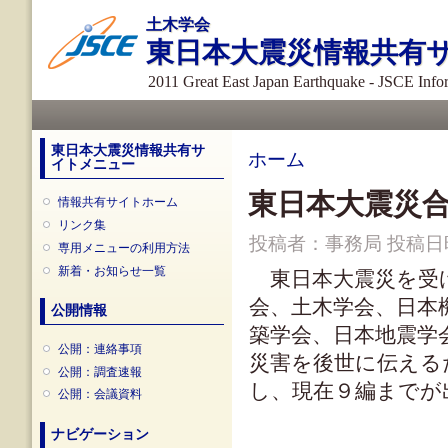
メ
土木学会
イ
東日本大震災情報共有
ン
コ
2011 Great East Japan Earthquake - JSCE Inf
ン
メインメニュー
テ
ン
ツ
東日本大震災情報共有サ
現在地
ホーム
イトメニュー
に
移
東日本大震災
情報共有サイトホーム
動
リンク集
投稿者：
事務局
投稿日時：
専用メニューの利用方法
新着・お知らせ一覧
東日本大震災を受け
会、土木学会、日本
公開情報
築学会、日本地震学
公開：連絡事項
災害を後世に伝える
公開：調査速報
し、現在９編までが
公開：会議資料
ナビゲーション