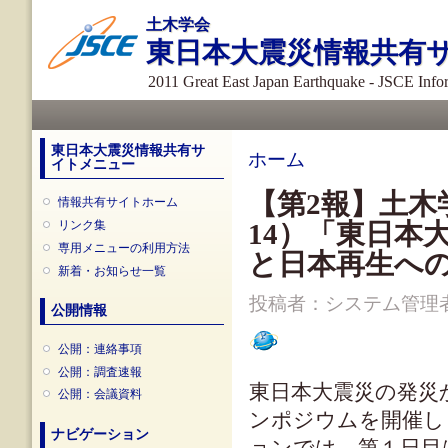
メ
土木学会
イ
東日本大震災情報共有
ン
コ
2011 Great East Japan Earthquake - JSCE Inf
ン
メインメニュー
テ
ン
ツ
東日本大震災情報共有サ
現在地
ホーム
イトメニュー
に
移
【第2報】土木学
情報共有サイトホーム
動
リンク集
14）「東日本
専用メニューの利用方法
と日本再生への
新着・お知らせ一覧
投稿者：
システム管理
公開情報
公開：連絡事項
公開：調査速報
東日本大震災の発災
公開：会議資料
ンポジウムを開催し
ナビゲーション
ョンでは、第１日目