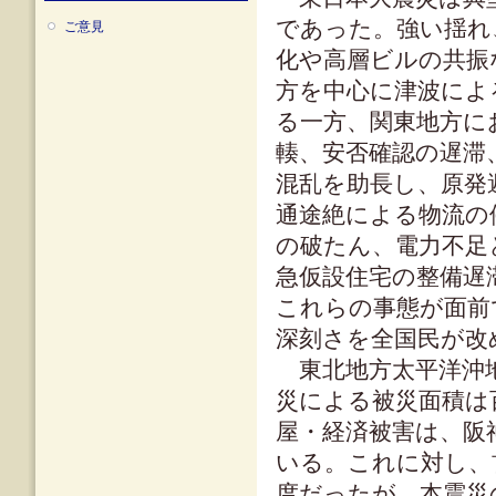
であった。強い揺れ
ご意見
化や高層ビルの共振
方を中心に津波によ
る一方、関東地方に
輳、安否確認の遅滞
混乱を助長し、原発
通途絶による物流の
の破たん、電力不足
急仮設住宅の整備遅
これらの事態が面前
深刻さを全国民が改
東北地方太平洋沖地
災による被災面積は
屋・経済被害は、阪神
いる。これに対し、
度だったが、本震災