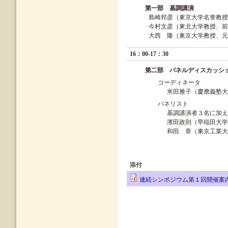
第一部 基調講演
島崎邦彦（東京大学名誉教授
今村文彦（東北大学教授、前
大西 隆（東京大学教授、元
16：00-17：30
第二部 パネルディスカッシ
コーディネータ
米田雅子（慶應義塾
パネリスト
基調講演者３名に加
濱田政則（早稲田大
和田 章（東京工業
添付
連続シンポジウム第１回開催案内