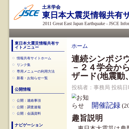
メ
土木学会
イ
東日本大震災情報共有
ン
コ
2011 Great East Japan Earthquake - JSCE Inf
ン
メインメニュー
テ
ン
ツ
東日本大震災情報共有サ
現在地
ホーム
イトメニュー
に
移
連続シンポジウ
情報共有サイトホーム
動
リンク集
－２４学会から
専用メニューの利用方法
ザード(地震動
新着・お知らせ一覧
投稿者：
事務局
投稿日時：
公開情報
公開：連絡事項
開催記録
(20
公開：調査速報
公開：会議資料
趣旨説明
ナビゲーション
東日本大震災は典