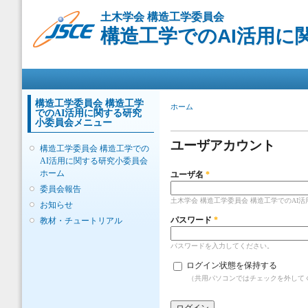
メ
土木学会 構造工学委員会
イ
構造工学でのAI活用に
ン
コ
ン
メインメニュー
テ
ン
ツ
構造工学委員会 構造工学
現在地
ホーム
でのAI活用に関する研究
に
プライマリータブ
小委員会メニュー
移
動
ユーザアカウント
構造工学委員会 構造工学での
AI活用に関する研究小委員会
ホーム
ユーザ名
*
委員会報告
土木学会 構造工学委員会 構造工学でのAI
お知らせ
パスワード
*
教材・チュートリアル
パスワードを入力してください。
ログイン状態を保持する
（共用パソコンではチェックを外して