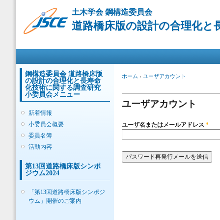
メ
土木学会 鋼構造委員会
イ
道路橋床版の設計の合理化と
ン
コ
ン
メインメニュー
テ
ン
ツ
鋼構造委員会 道路橋床版
現在地
ホーム
›
ユーザアカウント
の設計の合理化と長寿命
に
プライマリータブ
化技術に関する調査研究
移
小委員会メニュー
動
ユーザアカウント
新着情報
小委員会概要
ユーザ名またはメールアドレス
*
委員名簿
活動内容
第13回道路橋床版シンポ
ジウム2024
「第13回道路橋床版シンポジ
ウム」開催のご案内