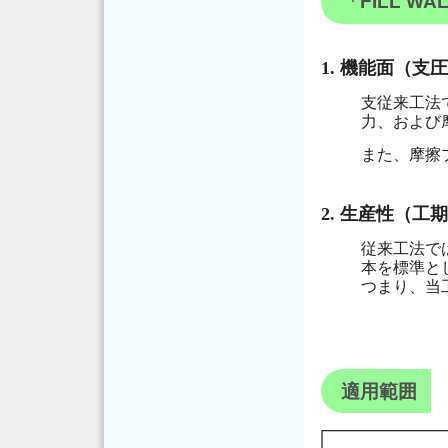
「FILL W
1. 機能面（支
支従来工法
力、および
また、摩擦
2. 生産性（
従来工法で
本を標準と
つまり、当
適用範囲