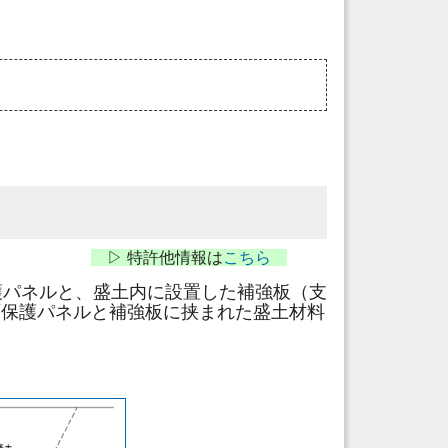
▷ 特許他情報は
こちら
保護パネルと、盛土内に設置した補強板（支
面保護パネルと補強板に挟まれた盛土材料