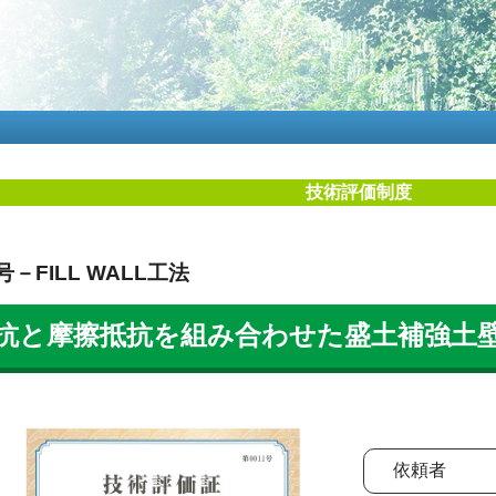
メ
イ
ン
コ
ン
テ
ン
ツ
に
技術評価制度
移
動
号－FILL WALL工法
抗と摩擦抵抗を組み合わせた盛土補強土壁工法
依頼者