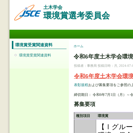
メ
土木学会
イ
環境賞選考委員会
ン
コ
ン
メインメニュー
テ
ン
ツ
環境賞受賞関連資料
現在地
ホーム
に
移
環境賞受賞関連資料
令和6年度土木学会環
動
投稿者：
事務局
投稿日時：月, 2024-07-01
令和6年度土木学会環
表彰規程
および募集要項をご参照の
締切期日： 令和6年7月1日（月）～令和
募集要項
種別項目
環境賞
【Ⅰグルー