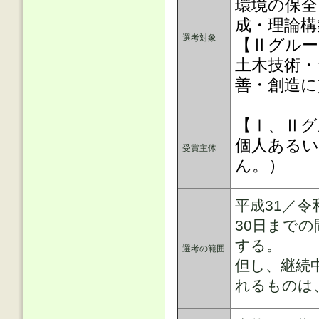
環境の保全
成・理論構
選考対象
【Ⅱグルー
土木技術・
善・創造に
【Ⅰ、Ⅱグ
個人あるい
受賞主体
ん。）
平成31／令
30日まで
する。
選考の範囲
但し、継続
れるものは