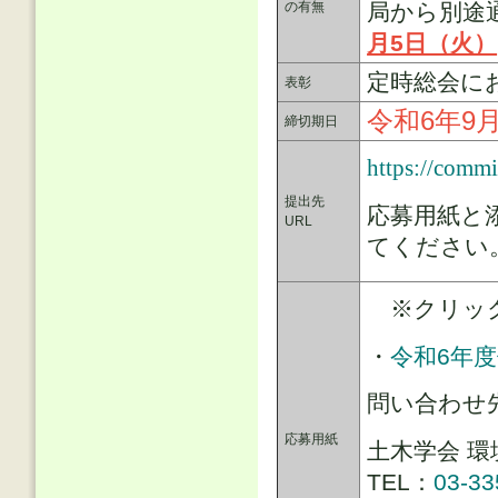
の有無
局から別途
月5日（火）
定時総会に
表彰
令和6年9月
締切期日
https://commi
提出先
応募用紙と
URL
てください
※クリック
・
令和6年
問い合わせ
応募用紙
土木学会 
TEL：
03-33