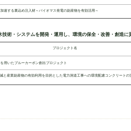
を加速する裏込め注入材～バイオマス発電の副産物を有効活用～
木技術・システムを開発・運用し、環境の保全・改善・創造に
プロジェクト名
術を用いたブルーカーボン創出プロジェクト
減と産業副産物の有効利用を目的とした電力洞道工事への環境配慮コンクリートの
連資料 について