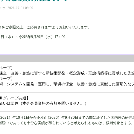
 2026-07-01 09:00
項をご参照の上、ご応募されますようお願いいたします。
1日（水）～令和8年9月30日（水）17：00
ループ】
保全・改善・創造に資する新技術開発・概念形成・理論構築等に貢献した先
ループ】
術・システムを開発・運用し、環境の保全・改善・創造に貢献した画期的な
Ⅱグループ共通】
るいは団体（本会会員資格の有無を問いません。）
（2021）年10月1日から令和8（2026）年9月30日までの間に終了した国内外の
継続中であっても十分な実績が得られていると考えられるものは、候補対象とする