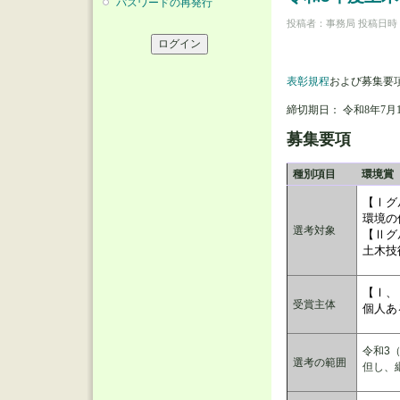
パスワードの再発行
投稿者：
事務局
投稿日時：水,
表彰規程
および募集要
締切期日： 令和8年7月
募集要項
種別項目
環境賞
【Ⅰグ
環境の
選考対象
【Ⅱグ
土木技
【Ⅰ、
受賞主体
個人あ
令和3
選考の範囲
但し、