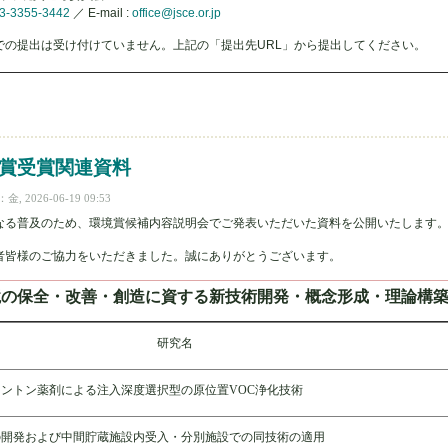
3-3355-3442
／ E-mail :
office@jsce.or.jp
ailでの提出は受け付けていません。上記の「提出先URL」から提出してください。
賞の募集について について
境賞受賞関連資料
 2026-06-19 09:53
なる普及のため、環境賞候補内容説明会でご発表いただいた資料を公開いたします
者皆様のご協力をいただきました。誠にありがとうございます。
境の保全・改善・創造に資する新技術開発・概念形成・理論構
研究名
ントン薬剤による注入深度選択型の原位置VOC浄化技術
の開発および中間貯蔵施設内受入・分別施設での同技術の適用