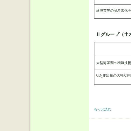
建設業界の脱炭素化
Ⅱグループ（土
大型海藻類の増殖技
CO
排出量の大幅な削
2
令和7年度環境賞受賞関
もっと読む