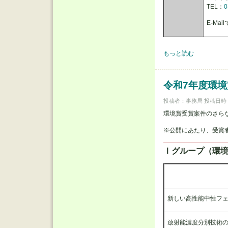
TEL：
0
E-M
令和8年度土木学会環境
もっと読む
令和7年度環
投稿者：
事務局
投稿日時：金,
環境賞受賞案件のさら
※公開にあたり、受賞
Ⅰグループ（環
新しい高性能中性フェ
放射能濃度分別技術