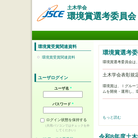
土木学会
環境賞選考委員会
メインメニュー
環境賞受賞関連資料
環境賞選考委
環境賞受賞関連資料
環境賞選考委員会は
土木学会表彰規定
ユーザログイン
環境賞は、Ⅰグルー
ユーザ名
*
ムを開発・運用し、
パスワード
*
環境賞選考委員会 に
もっと読む
ログイン状態を保持する
（共用パソコンではチェックを外
してください）
令和8年度土