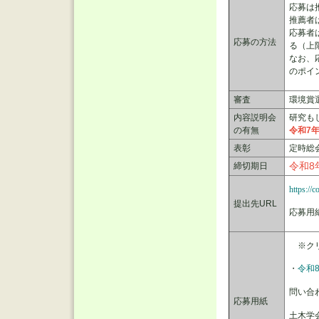
応募は
推薦者
応募者
応募の方法
る（上限
なお、
のポイ
審査
環境賞
内容説明会
研究も
の有無
令和7
表彰
定時総
令和8
締切期日
https://
提出先URL
応募用
※クリ
・
令和
問い合
応募用紙
土木学