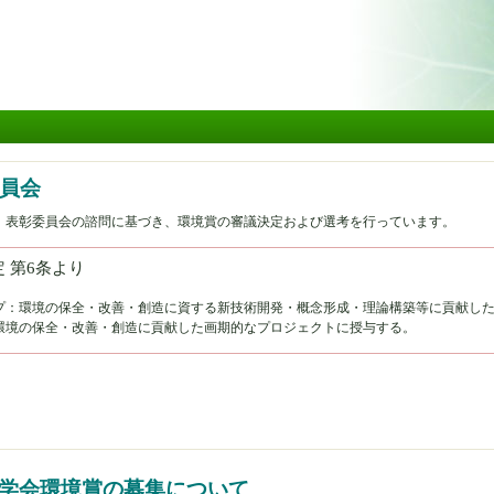
メ
イ
ン
コ
ン
テ
ン
ツ
に
員会
移
、表彰委員会の諮問に基づき、環境賞の審議決定および選考を行っています。
動
 第6条より
プ：環境の保全・改善・創造に資する新技術開発・概念形成・理論構築等に貢献し
環境の保全・改善・創造に貢献した画期的なプロジェクトに授与する。
ついて
木学会環境賞の募集について