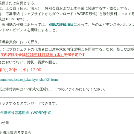
推薦または自薦とする。
は、正会員（個人、法人）、特別会員および土木事業に関連する学・協会とする。
は、応募用紙（ウェブサイトからダウンロード：WORD形式）と添付資料（ｐｄｆ
は100M Byte）。
応募用紙の作成にあたっては、
別紙の評価項目
に沿って、そのエビデンスを示しつ
ントやエビデンスを明確にすること。
選考委員会において行う。
しくはプロジェクトの代表者に出席を求め内容説明会を開催する。なお、期日や説
年度内容説明会は
2026年11月12日（木）
開催予定です
会において行い、賞状、賞牌を贈る。
年9月30日（水）17:00
committees.jsce.or.jp/kankyo_sho/R8-form
紙と添付資料はZIP形式で圧縮し、一つのファイルにしてください。
ックするとダウンロードできます。
8年度候補応募用紙（WORD形式）
わせ先
会 環境賞選考委員会