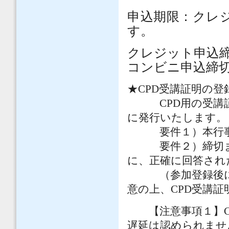
申込期限：クレ
す。
クレジット申込締切：20
コンビニ申込締切：202
★CPD受講証明の登録
CPD用の受講証
に発行いたします。
要件１）本行事
要件２）締切まで
に、正確に回答され
（参加登録後にご
意の上、CPD受講
【注意事項１】CP
遅延は認められませ