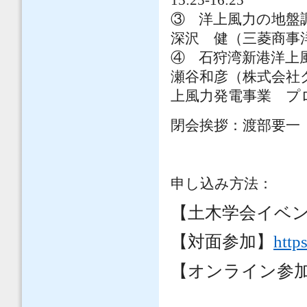
15:25-16:25
③ 洋上風力の地盤
深沢 健（三菱商事
④ 石狩湾新港洋上
瀬谷和彦（株式会社
上風力発電事業 プ
閉会挨拶：渡部要一
申し込み方法：
【土木学会イベ
【対面参加】
http
【オンライン参