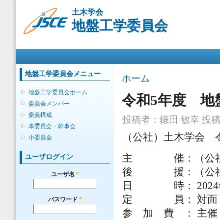
メ
土木学会
イ
地盤工学委員会
ン
コ
ン
メインメニュー
テ
ン
ツ
地盤工学委員会メニュー
現在地
ホーム
に
移
地盤工学委員会ホーム
令和5年度 地
動
委員会メンバー
委員構成
投稿者：
鎌田 敏幸
投稿日
本委員会・幹事会
（公社）土木学会 
小委員会
主 催：（公社）
ユーザログイン
後 援：（公社
ユーザ名
*
日 時： 2024年3月
定 員： 対面 60
パスワード
*
参 加 費 ： 主催・