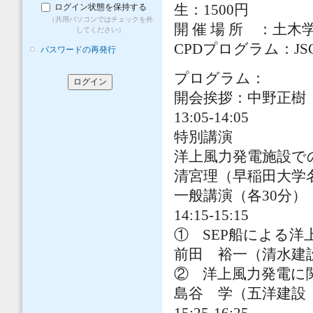
ログイン状態を保持する
生：1500円
（共用パソコンではチェックを外
開 催 場 所 ：土
してください）
CPDプログラム：JSCE
パスワードの再発行
プログラム：
開会挨拶：中野正樹
13:05-14:05
特別講演
洋上風力発電施設で
清宮理（早稲田大学
一般講演（各30分）
14:15-15:15
① SEP船による
前田 裕一（清水建
② 洋上風力発電に
島谷 学（五洋建設