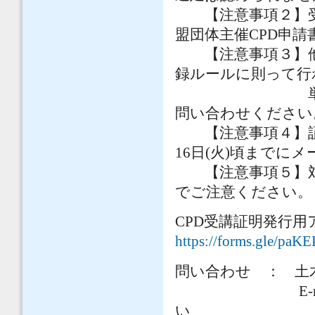
【注意事項２】受講
盟団体主催CPD申
【注意事項３】他団
録ルールに則って行
単位が認定さ
問い合わせください
【注意事項４】証明
16日(火)頃までに
【注意事項５】対面
でご注意ください。
CPD受講証明発行
https://forms.gle/pa
問い合わせ ： 土
E-mail： na
い