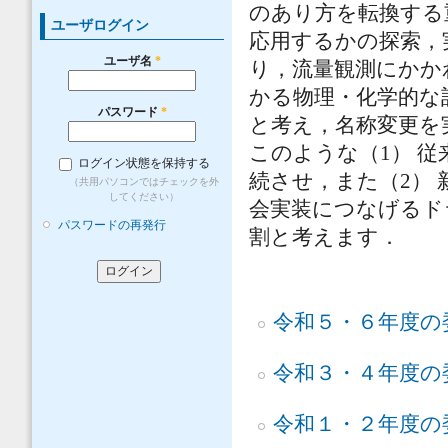
のあり方を転換する
ユーザログイン
応用するかの探索，
ユーザ名
*
り，流量観測にかか
かる物理・化学的な
パスワード
*
と考え，名称変更を
このような（1） 
ログイン状態を保持する
続させ，また（2） 
（共用パソコンではチェックを外
してください）
会実装につなげるド
パスワードの再発行
割と考えます．
令和５・６年度の
令和３・４年度の
令和１・２年度の