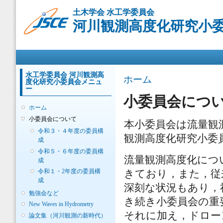
メ
土木学会 水工学委員会
イ
河川観測高度化研究小
ン
コ
ン
メインメニュー
テ
ン
ツ
水工学委員会 河川観測高
現在地
ホーム
度化研究小委員会メニュ
に
ー
移
小委員会につ
動
ホーム
小委員会について
本小委員会は流量観測
令和３・４年度の委員構
観測高度化研究小委
成
令和５・６年度の委員構
流量観測高度化につ
成
令和１・2年度の委員構
きており，また，従
成
深刻な状況もあり，
勉強会など
き続き小委員会の重
New Waves in Hydrometry
それに加え，ドロー
論文集（河川観測の新時代）