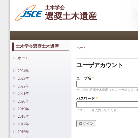
メ
土木学会
イ
選奨土木遺産
ン
コ
ン
メインメニュー
テ
ン
ツ
土木学会選奨土木遺産
ホーム
現在地
に
プライマリータブ
移
ホーム
動
ユーザアカウント
2024年
ユーザ名
*
2023年
2022年
土木学会 選奨土木遺産 でのユーザ名を入力
2021年
パスワード
*
2020年
2019年
パスワードを入力してください。
2018年
2017年
2016年