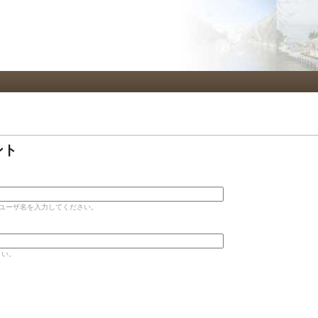
メ
イ
ン
コ
ン
テ
ン
ツ
に
ブ
移
動
ント
のユーザ名を入力してください。
さい。