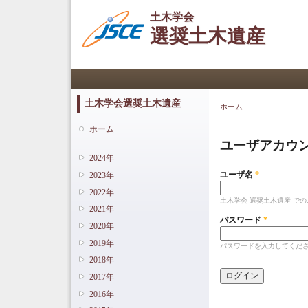
土木学会
選奨土木遺産
メインメニュー
土木学会選奨土木遺産
ホーム
現在地
プライマリータ
ホーム
ユーザアカウ
2024年
ユーザ名
*
2023年
2022年
土木学会 選奨土木遺産 で
2021年
パスワード
*
2020年
2019年
パスワードを入力してくだ
2018年
2017年
2016年