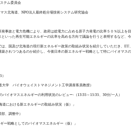
システム委員会
オマス北海道、
NPO
法人最終処分場技術システム研究協会
発事故と電力危機により、政府は総電力に占める原子力発電
の比率５０％以上を
スといった再生可能エネルギーの比率を高める方向で議論を行うと表明するなど、
は、国及び北海道の現行新エネルギー政策の取組み状況を紹介していただき、
EU
構築されつつあるのか紹介し、今後日本の新エネルギー戦略として特にバイオマス
35
）
大学 バイオウェイストマネジメント工学講座客員教授）
のバイオマスエネルギーの利用状況のレビュー
-
（
13:35
～
15:35
、
30
分
/
一人）
道における新エネルギーの取組み状況（仮）」
部、調整中）
ルギー戦略としてのバイオマスエネルギー（仮）」