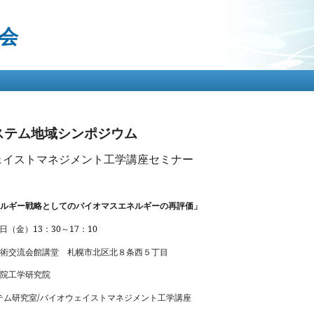
メ
イ
会
ン
コ
ン
テ
ン
ツ
に
移
ステム地域シンポジウム
動
ェイストマネジメント工学講座セミナー
ルギー戦略としてのバイオマスエネルギーの再評価」
日（金）
13
：
30
～
17
：
10
学術交流会館講堂
札幌市北区北８条西５丁目
学院工学研究院
ム研究室
/
バイオウェイストマネジメント工学講座