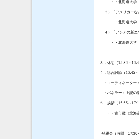
・・北海道大学 循
３）「アメリカー
・・北海道大学 循
４）「アジアの新エネ
・・北海道大学 バ
３．休憩（
15:35
～
15:
４．総合討論（
15:45
～
・コーディネーター：
・パネラー：上記の講
５．挨拶（
16:55
～
17:
・・古市徹（北海道
○懇親会
（時間：
17:30