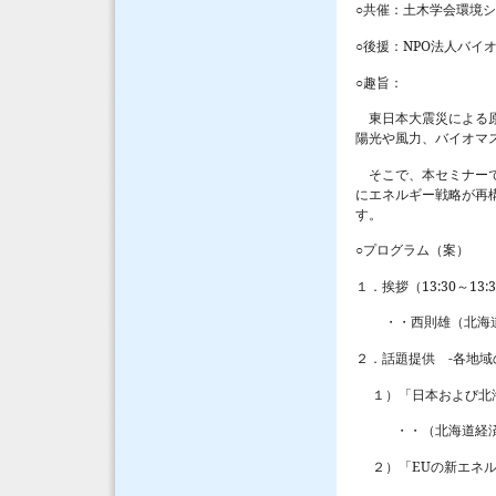
○共催：土木学会環境
○後援：
NPO
法人バイ
○趣旨：
東日本大震災による原
陽光や風力、バイオマ
そこで、本セミナーで
にエネルギー戦略が再
す。
○プログラム（案）
１．挨拶（
13:30
～
13:
・・西則雄（北海道
２．話題提供
-
各地域
１）「日本および北海
・・（北海道経済
２）「
EU
の新エネ