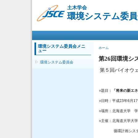
土木学会
環境システム委員
メインメニュー
環境システム委員会メニ
現在地
ホーム
ュー
第26回環境シ
環境システム委員会
第５回バイオウ
○題目：
「将来の新エネ
○日時：平成
23
年
6
月
17
○場所：北海道大学 
○主催：北海道大学大
循環計画システ