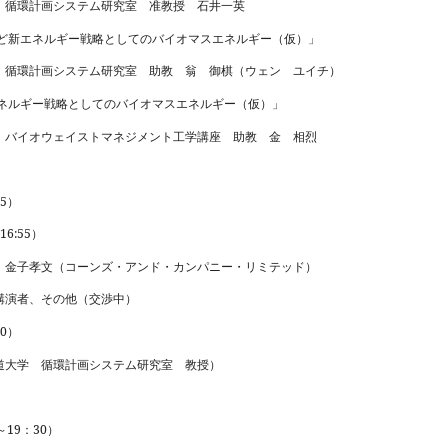
環計画システム研究室 准教授 石井一英
など新エネルギー戦略としてのバイオマスエネルギー（仮）」
環計画システム研究室 助教 翁 御棋（ウェン ユイチ）
ルギー戦略としてのバイオマスエネルギー（仮）」
イオウェイストマネジメント工学講座 助教 金 相烈
45
）
16:55
）
金子孝文（コーンズ・アンド・カンパニー・リミテッド）
演者、その他（交渉中）
10
）
大学 循環計画システム研究室 教授）
～
19
：
30
）